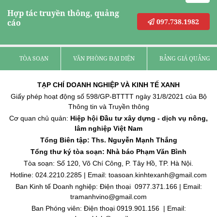
Hợp tác truyền thông, quảng
097.738.1982
cáo
TÒA SOẠN
VĂN PHÒNG ĐẠI DIỆN
BẢNG GIÁ QUẢNG C
TẠP CHÍ DOANH NGHIỆP VÀ KINH TẾ XANH
Giấy phép hoạt động số 598/GP-BTTTT ngày 31/8/2021 của Bộ
Thông tin và Truyền thông
Cơ quan chủ quản:
Hiệp hội Đầu tư xây dựng - dịch vụ nông,
lâm nghiệp Việt Nam
Tổng Biên tập: Ths. Nguyễn Mạnh Thắng
Tổng thư ký tòa soạn: Nhà báo Phạm Văn Bình
Tòa soạn: Số 120, Võ Chí Công, P. Tây Hồ, TP. Hà Nội.
Hotline: 024.2210.2285 | Email: toasoan.kinhtexanh@gmail.com
Ban Kinh tế Doanh nghiệp: Điện thoại 0977.371.166 | Email:
tramanhvino@gmail.com
Ban Phóng viên: Điện thoại 0919.901.156 | Email: