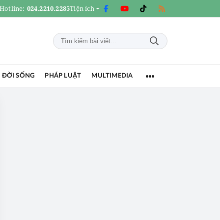
Hotline:
024.2210.2285
Tiện ích
 ĐỜI SỐNG
PHÁP LUẬT
MULTIMEDIA