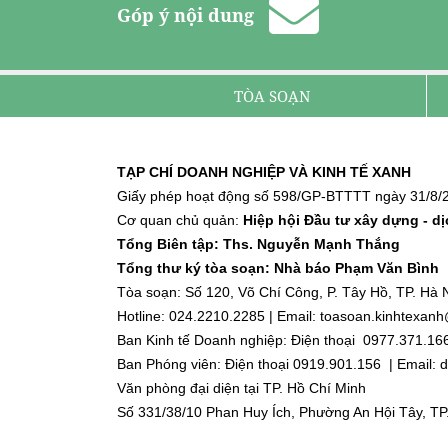
Góp ý nội dung
TÒA SOẠN
TẠP CHÍ DOANH NGHIỆP VÀ KINH TẾ XANH
Giấy phép hoạt động số 598/GP-BTTTT ngày 31/8/2
Cơ quan chủ quản:
Hiệp hội Đầu tư xây dựng - d
Tổng Biên tập: Ths. Nguyễn Mạnh Thắng
Tổng thư ký tòa soạn: Nhà báo Phạm Văn Bình
Tòa soạn: Số 120, Võ Chí Công, P. Tây Hồ, TP. Hà N
Hotline: 024.2210.2285 | Email: toasoan.kinhtexa
Ban Kinh tế Doanh nghiệp: Điện thoại 0977.371.16
Ban Phóng viên: Điện thoại 0919.901.156 | Email
Văn phòng đại diện tại TP. Hồ Chí Minh
Số 331/38/10 Phan Huy Ích, Phường An Hội Tây, TP
Điện thoại: 0918.918.188 | Email: dnktx.hcm@gmai