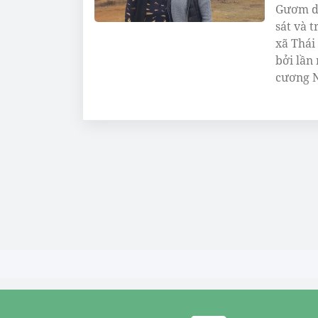
Gươm do
sát và 
xã Thái
bởi lần
cương N