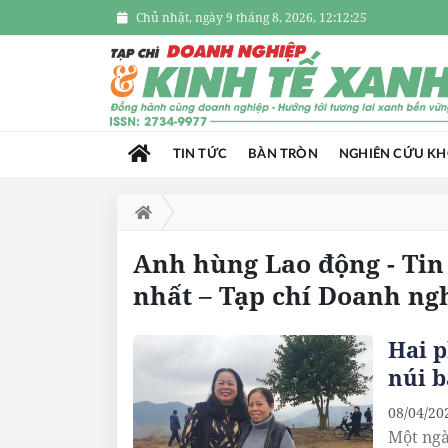
Chủ nhật, ngày 9 tháng 8, 2026, 12:12:25
TIN TỨC
BÀN TRÒN
NGHIÊN CỨU K
Anh hùng Lao động - Tin
nhất – Tạp chí Doanh ng
Hai p
núi b
08/04/20
Một ngà