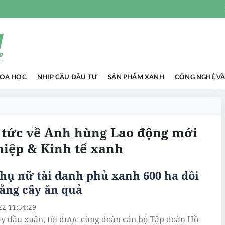
HOA HỌC
NHỊP CẦU ĐẦU TƯ
SẢN PHẨM XANH
CÔNG NGHỆ VÀ
 tức về Anh hùng Lao động mới
hiệp & Kinh tế xanh
hụ nữ tài danh phủ xanh 600 ha đồi
ằng cây ăn quả
22 11:54:29
y đầu xuân, tôi được cùng đoàn cán bộ Tập đoàn Hồ