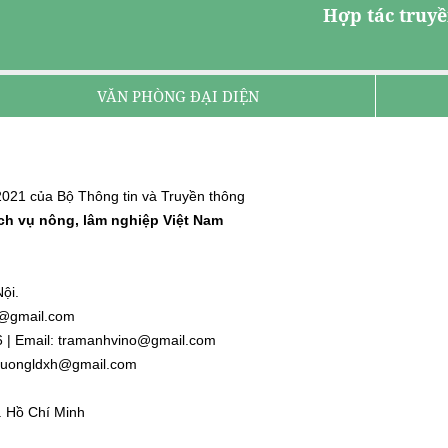
Hợp tác truyề
VĂN PHÒNG ĐẠI DIỆN
021 của Bộ Thông tin và Truyền thông
ịch vụ nông, lâm nghiệp Việt Nam
ội.
nh@gmail.com
6 | Email: tramanhvino@gmail.com
: duongldxh@gmail.com
. Hồ Chí Minh
l.com