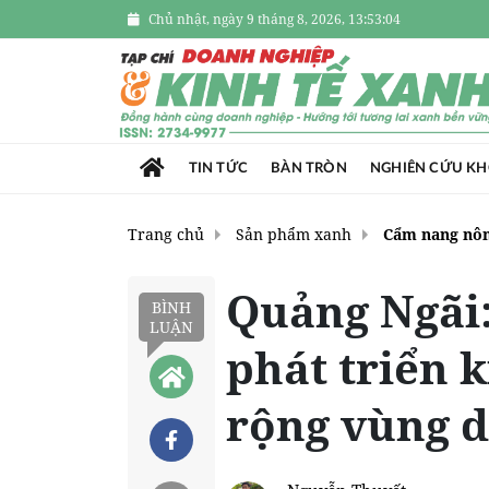
Chủ nhật, ngày 9 tháng 8, 2026, 13:53:05
TIN TỨC
BÀN TRÒN
NGHIÊN CỨU K
Trang chủ
Sản phẩm xanh
Cẩm nang nôn
Quảng Ngãi:
BÌNH
LUẬN
phát triển k
rộng vùng d