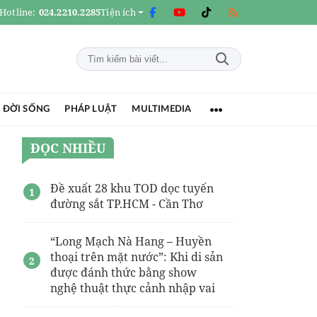
Hotline:
024.2210.2285
Tiện ích
 ĐỜI SỐNG
PHÁP LUẬT
MULTIMEDIA
ĐỌC NHIỀU
Đề xuất 28 khu TOD dọc tuyến
đường sắt TP.HCM - Cần Thơ
“Long Mạch Nà Hang – Huyền
thoại trên mặt nước”: Khi di sản
được đánh thức bằng show
nghệ thuật thực cảnh nhập vai