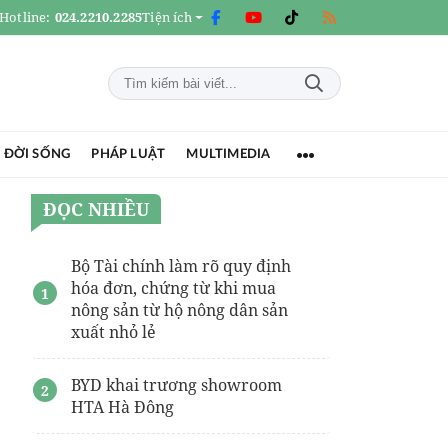
Hotline:
024.2210.2285
Tiện ích
 ĐỜI SỐNG
PHÁP LUẬT
MULTIMEDIA
ĐỌC NHIỀU
Bộ Tài chính làm rõ quy định
hóa đơn, chứng từ khi mua
nông sản từ hộ nông dân sản
xuất nhỏ lẻ
BYD khai trương showroom
HTA Hà Đông