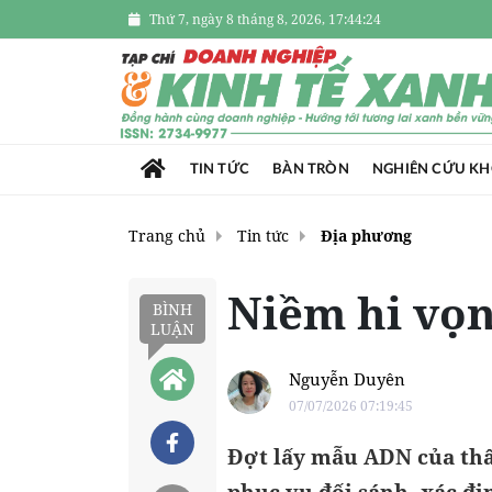
Thứ 7, ngày 8 tháng 8, 2026, 17:44:26
TIN TỨC
BÀN TRÒN
NGHIÊN CỨU K
Trang chủ
Tin tức
Địa phương
Niềm hi vọn
BÌNH
LUẬN
Nguyễn Duyên
07/07/2026 07:19:45
Đợt lấy mẫu ADN của thâ