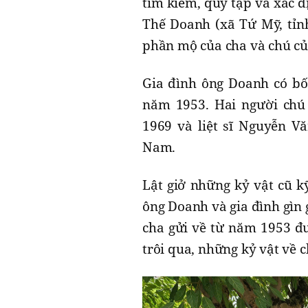
tìm kiếm, quy tập và xác đị
Thế Doanh (xã Tứ Mỹ, tỉnh
phần mộ của cha và chú c
Gia đình ông Doanh có bố 
năm 1953. Hai người chú 
1969 và liệt sĩ Nguyễn V
Nam.
Lật giở những kỷ vật cũ k
ông Doanh và gia đình gìn 
cha gửi về từ năm 1953 đ
trôi qua, những kỷ vật về c