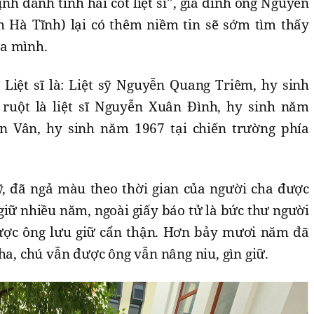
nh danh tính hài cốt liệt sĩ”, gia đình ông Nguyễn
 Hà Tĩnh) lại có thêm niềm tin sẽ sớm tìm thấy
ủa mình.
Liệt sĩ là: Liệt sỹ Nguyễn Quang Triêm, hy sinh
ruột là liệt sĩ Nguyễn Xuân Đình, hy sinh năm
ăn Vân, hy sinh năm 1967 tại chiến trường phía
ỹ, đã ngả màu theo thời gian của người cha được
giữ nhiều năm, ngoài giấy báo tử là bức thư người
ược ông lưu giữ cẩn thận. Hơn bảy mươi năm đã
ha, chú vẫn được ông vẫn nâng niu, gìn giữ.