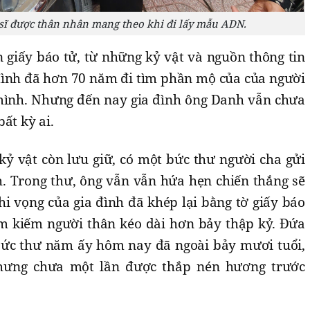
t sĩ được thân nhân mang theo khi đi lấy mẫu ADN.
 giấy báo tử, từ những kỷ vật và nguồn thông tin
 đình đã hơn 70 năm đi tìm phần mộ của của người
mình. Nhưng đến nay gia đình ông Danh vẫn chưa
ất kỳ ai.
kỷ vật còn lưu giữ, có một bức thư người cha gửi
h. Trong thư, ông vẫn vẫn hứa hẹn chiến thắng sẽ
i vọng của gia đình đã khép lại bằng tờ giấy báo
tìm kiếm người thân kéo dài hơn bảy thập kỷ. Đứa
bức thư năm ấy hôm nay đã ngoài bảy mươi tuổi,
hưng chưa một lần được thắp nén hương trước