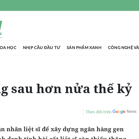
HOA HỌC
NHỊP CẦU ĐẦU TƯ
SẢN PHẨM XANH
CÔNG NGHỆ VÀ
g sau hơn nửa thế kỷ
Theo dõi trên
n nhân liệt sĩ để xây dựng ngân hàng gen