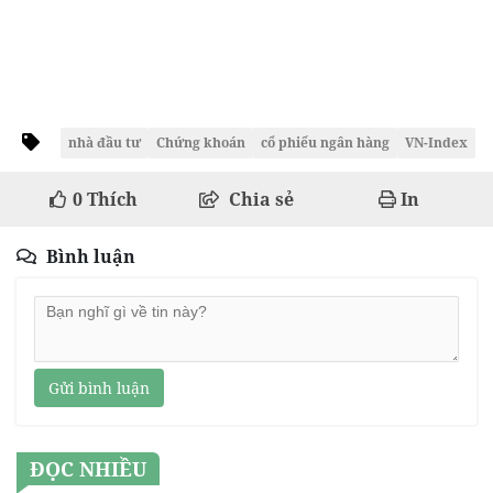
nhà đầu tư
Chứng khoán
cổ phiếu ngân hàng
VN-Index
0
Thích
Chia sẻ
In
Bình luận
Gửi bình luận
ĐỌC NHIỀU