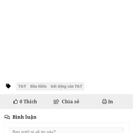
T&T
Bầu Hiển
bất động sản T&T
0
Thích
Chia sẻ
In
Bình luận