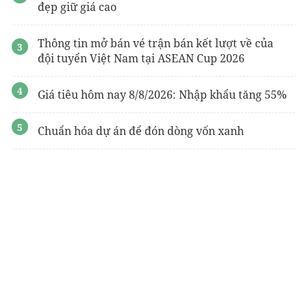
đẹp giữ giá cao
Mua bán cho thuê
Vinhomes Sài Gòn Park
Hóc Môn
Shophouse Vinhomes Hạ Long Xanh
Thông tin mở bán vé trận bán kết lượt về của
Thành phố Nước - Thủy liệu
monrei sài gòn
Phát Đạt
đội tuyển Việt Nam tại ASEAN Cup 2026
chung cư imperia sky park
An Khánh
Giá tiêu hôm nay 8/8/2026: Nhập khẩu tăng 55%
Chuẩn hóa dự án để đón dòng vốn xanh