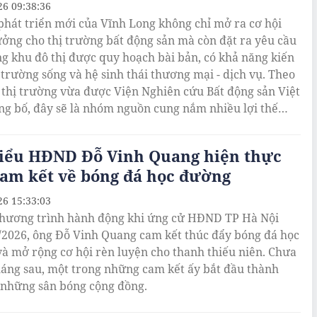
26 09:38:36
phát triển mới của Vĩnh Long không chỉ mở ra cơ hội
ưởng cho thị trường bất động sản mà còn đặt ra yêu cầu
g khu đô thị được quy hoạch bài bản, có khả năng kiến
 trường sống và hệ sinh thái thương mại - dịch vụ. Theo
 thị trường vừa được Viện Nghiên cứu Bất động sản Việt
ai đoạn tới.
biểu HĐND Đỗ Vinh Quang hiện thực
cam kết về bóng đá học đường
26 15:33:03
hương trình hành động khi ứng cử HĐND TP Hà Nội
/2026, ông Đỗ Vinh Quang cam kết thúc đẩy bóng đá học
à mở rộng cơ hội rèn luyện cho thanh thiếu niên. Chưa
háng sau, một trong những cam kết ấy bắt đầu thành
 những sân bóng cộng đồng.