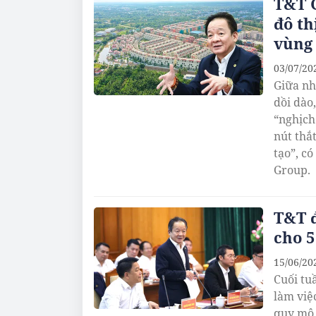
T&T 
đô th
vùng 
03/07/20
Giữa nh
dồi dào
“nghịch
nút thắ
tạo”, c
Group.
T&T đ
cho 5
15/06/20
Cuối tu
làm việ
quy mô 