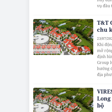
vụ đầu 
T&T G
chu k
23/07/20
Khi độn
mở rộng
định hì
Group l
hướng đ
địa phư
VIRES
Long
bộ