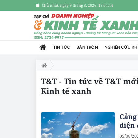
Chủ nhật, ngày 9 tháng 8, 2026, 13:04:45
TIN TỨC
BÀN TRÒN
NGHIÊN CỨU K
T&T - Tin tức về T&T mớ
Kinh tế xanh
Cảng 
diện 
05/08/20