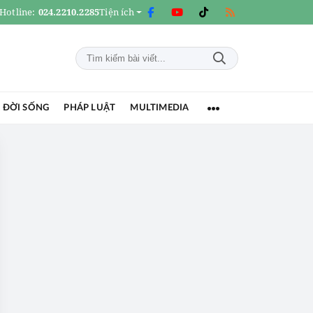
Hotline:
024.2210.2285
Tiện ích
 ĐỜI SỐNG
PHÁP LUẬT
MULTIMEDIA