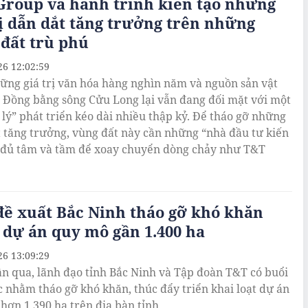
Group và hành trình kiến tạo những
ị dẫn dắt tăng trưởng trên những
đất trù phú
26 12:02:59
ững giá trị văn hóa hàng nghìn năm và nguồn sản vật
, Đồng bằng sông Cửu Long lại vẫn đang đối mặt với một
 lý” phát triển kéo dài nhiều thập kỷ. Để tháo gỡ những
t tăng trưởng, vùng đất này cần những “nhà đầu tư kiến
ó đủ tâm và tầm để xoay chuyển dòng chảy như T&T
ề xuất Bắc Ninh tháo gỡ khó khăn
 dự án quy mô gần 1.400 ha
26 13:09:29
ần qua, lãnh đạo tỉnh Bắc Ninh và Tập đoàn T&T có buổi
c nhằm tháo gỡ khó khăn, thúc đẩy triển khai loạt dự án
hơn 1.390 ha trên địa bàn tỉnh.