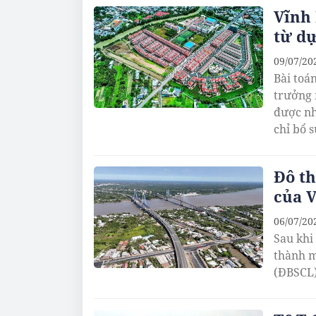
Vĩnh 
từ dự
09/07/20
Bài toá
trưởng 
được nh
chỉ bổ 
Đô th
của 
06/07/20
Sau khi
thành m
(ĐBSCL)