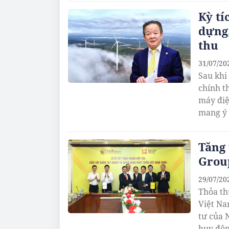
Kỳ tí
dựng,
thu
31/07/20
Sau khi
chính t
máy điệ
mang ý 
Tăng 
Grou
29/07/20
Thỏa th
Việt Na
tư của 
huy độn