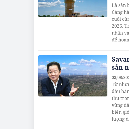
Là sân 
Cảng hà
cuối cù
2026. T
nhân và
để hoàn
Savan
sản n
03/08/20
Từ nhữn
đầu hàn
thu tro
vùng đấ
biên gi
lượng d