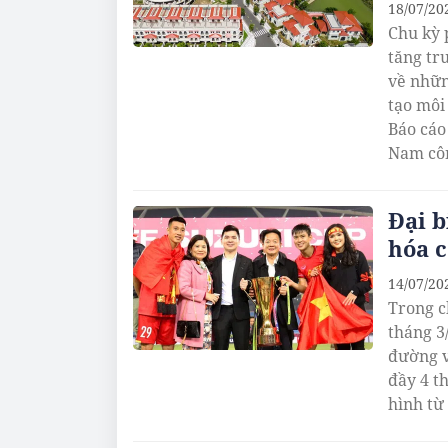
18/07/20
Chu kỳ 
tăng tr
về nhữn
tạo môi
Báo cáo
Nam công bố, đây sẽ là nhóm nguồn cung nắm nhiều lợi thế
trong gi
Đại 
hóa 
14/07/20
Trong c
tháng 3
đường v
đầy 4 t
hình từ