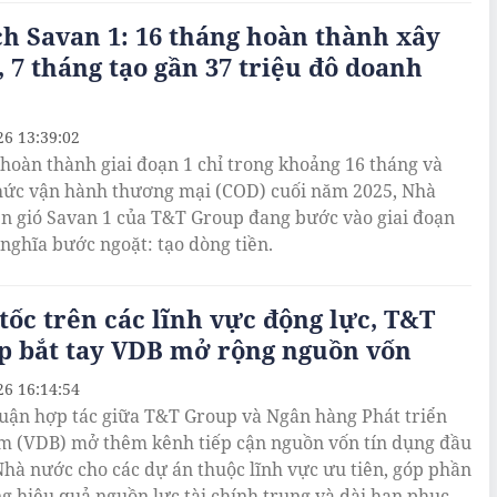
ch Savan 1: 16 tháng hoàn thành xây
 7 tháng tạo gần 37 triệu đô doanh
26 13:39:02
 hoàn thành giai đoạn 1 chỉ trong khoảng 16 tháng và
hức vận hành thương mại (COD) cuối năm 2025, Nhà
n gió Savan 1 của T&T Group đang bước vào giai đoạn
nghĩa bước ngoặt: tạo dòng tiền.
tốc trên các lĩnh vực động lực, T&T
p bắt tay VDB mở rộng nguồn vốn
26 16:14:54
uận hợp tác giữa T&T Group và Ngân hàng Phát triển
m (VDB) mở thêm kênh tiếp cận nguồn vốn tín dụng đầu
Nhà nước cho các dự án thuộc lĩnh vực ưu tiên, góp phần
g hiệu quả nguồn lực tài chính trung và dài hạn phục