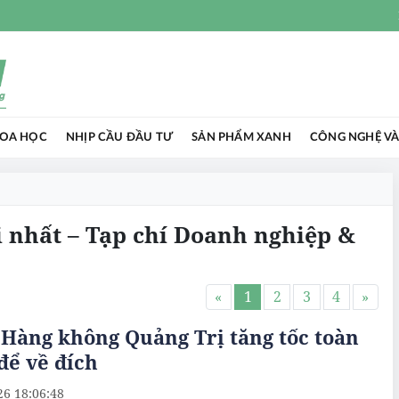
HOA HỌC
NHỊP CẦU ĐẦU TƯ
SẢN PHẨM XANH
CÔNG NGHỆ VÀ
i nhất – Tạp chí Doanh nghiệp &
«
1
2
3
4
»
Hàng không Quảng Trị tăng tốc toàn
để về đích
26 18:06:48