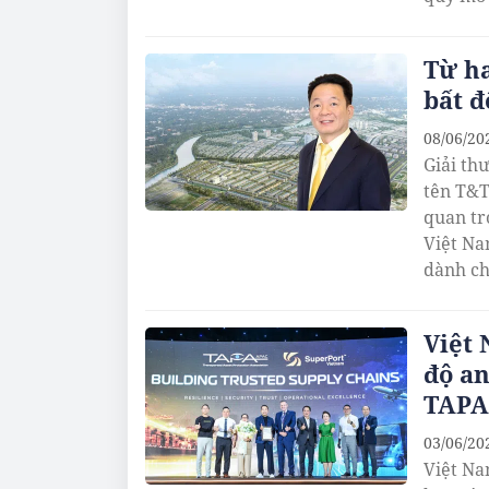
Từ ha
bất 
08/06/20
Giải th
tên T&T
quan tr
Việt Na
dành ch
Việt
độ an
TAPA
03/06/20
Việt Na