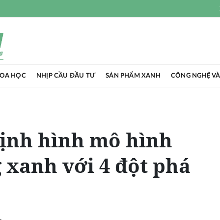
HOA HỌC
NHỊP CẦU ĐẦU TƯ
SẢN PHẨM XANH
CÔNG NGHỆ VÀ
ịnh hình mô hình
 xanh với 4 đột phá