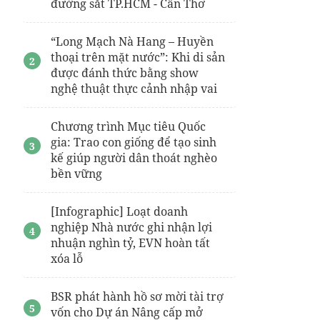
đường sắt TP.HCM - Cần Thơ
Giá bán
Vin Quận 9
Chung cu Khai Hoan Imperial
“Long Mạch Nà Hang – Huyền
thoại trên mặt nước”: Khi di sản
Thông tin chi tiết dự án
The Megapolis
Thủ
Thiêm
được đánh thức bằng show
nghệ thuật thực cảnh nhập vai
gói hút ẩm
Tiến độ thanh toán Iconia Lakeside
Chương trình Mục tiêu Quốc
gia: Trao con giống để tạo sinh
Chung cư Khai Sơn
kế giúp người dân thoát nghèo
bền vững
[Infographic] Loạt doanh
nghiệp Nhà nước ghi nhận lợi
nhuận nghìn tỷ, EVN hoàn tất
xóa lỗ
BSR phát hành hồ sơ mời tài trợ
vốn cho Dự án Nâng cấp mở