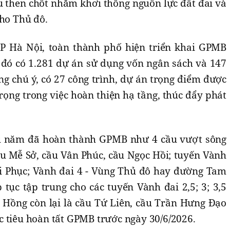
u then chốt nhằm khơi thông nguồn lực đất đai và
cho Thủ đô.
P Hà Nội, toàn thành phố hiện triển khai GPMB
 đó có 1.281 dự án sử dụng vốn ngân sách và 147
g chú ý, có 27 công trình, dự án trọng điểm được
trọng trong việc hoàn thiện hạ tầng, thúc đẩy phát
u năm đã hoàn thành GPMB như 4 cầu vượt sông
 Mễ Sở, cầu Vân Phúc, cầu Ngọc Hồi; tuyến Vành
i Phục; Vành đai 4 - Vùng Thủ đô hay đường Tam
 tục tập trung cho các tuyến Vành đai 2,5; 3; 3,5
 Hồng còn lại là cầu Tứ Liên, cầu Trần Hưng Đạo
c tiêu hoàn tất GPMB trước ngày 30/6/2026.