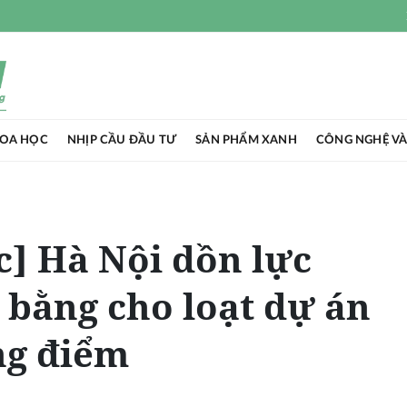
HOA HỌC
NHỊP CẦU ĐẦU TƯ
SẢN PHẨM XANH
CÔNG NGHỆ VÀ
c] Hà Nội dồn lực
 bằng cho loạt dự án
ng điểm