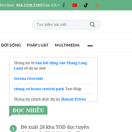
Hotline:
024.2210.2285
Tiện ích
 ĐỜI SỐNG
PHÁP LUẬT
MULTIMEDIA
Thông tin từ
Sàn bất động sản Thăng Long
Land
về dự án mới
Serena riverside
chung cư bcons central park
Tam Hiệp
Thông tin chính thức dự án
Maison Privee
CapitaLand
ĐỌC NHIỀU
Cập nhật
Tin tức Maison Privee
mới nhất
xây nhà trọn gói
khu đô thị
Đề xuất 28 khu TOD dọc tuyến