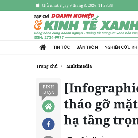
Chủ nhật, ngày 9 tháng 8, 2026, 11:25:37
TIN TỨC
BÀN TRÒN
NGHIÊN CỨU K
Trang chủ
Multimedia
[Infographi
BÌNH
LUẬN
tháo gỡ mặt
hạ tầng trọ