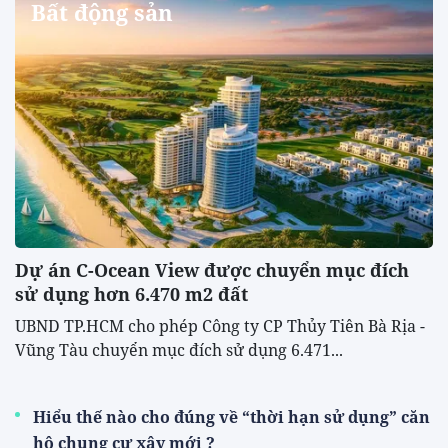
Bất động sản
Dự án C-Ocean View được chuyển mục đích
sử dụng hơn 6.470 m2 đất
UBND TP.HCM cho phép Công ty CP Thủy Tiên Bà Rịa -
Vũng Tàu chuyển mục đích sử dụng 6.471...
Hiểu thế nào cho đúng về “thời hạn sử dụng” căn
hộ chung cư xây mới ?