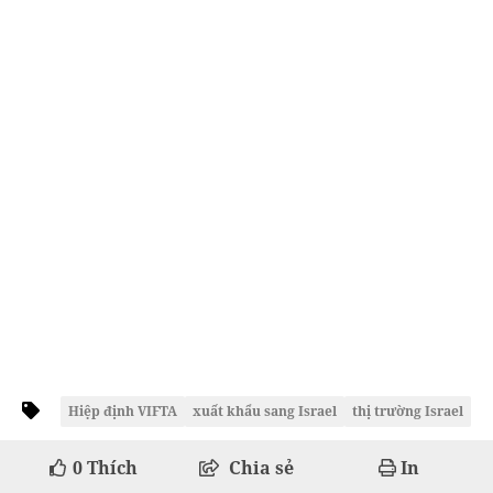
Hiệp định VIFTA
xuất khẩu sang Israel
thị trường Israel
0
Thích
Chia sẻ
In