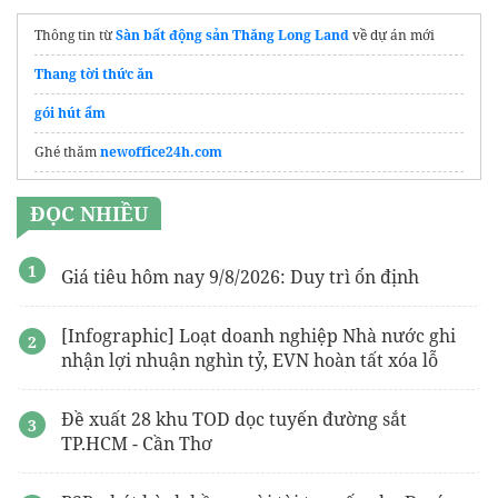
Thông tin từ
Sàn bất động sản Thăng Long Land
về dự án mới
Thang tời thức ăn
gói hút ẩm
Ghé thăm
newoffice24h.com
vách ngăn vệ sinh tại Hưng Yên
ĐỌC NHIỀU
Công ty
Hòa Phát Đạt
group
Xưởng sản xuất
cổng tự động
TPHCM
Giá tiêu hôm nay 9/8/2026: Duy trì ổn định
Bạt lót ao hồ chứa nước
giá rẻ
[Infographic] Loạt doanh nghiệp Nhà nước ghi
ghe giam doc cao cap
nhận lợi nhuận nghìn tỷ, EVN hoàn tất xóa lỗ
sơn Dulux
chính hãng
Đề xuất 28 khu TOD dọc tuyến đường sắt
barrier tự động
TP.HCM - Cần Thơ
Container văn phòng An Gia Phat
An Gia Phat Container
An Gia
Phat Container