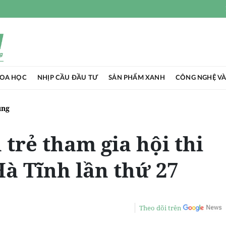
HOA HỌC
NHỊP CẦU ĐẦU TƯ
SẢN PHẨM XANH
CÔNG NGHỆ VÀ
ụng
 trẻ tham gia hội thi
Hà Tĩnh lần thứ 27
Theo dõi trên