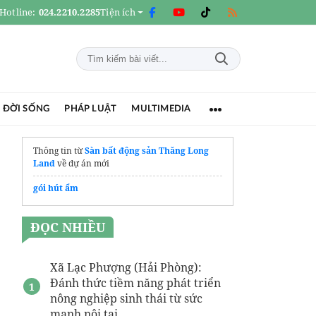
Hotline:
024.2210.2285
Tiện ích
 ĐỜI SỐNG
PHÁP LUẬT
MULTIMEDIA
Thông tin từ
Sàn bất động sản Thăng Long
Land
về dự án mới
gói hút ẩm
ĐỌC NHIỀU
Xã Lạc Phượng (Hải Phòng):
Đánh thức tiềm năng phát triển
nông nghiệp sinh thái từ sức
mạnh nội tại