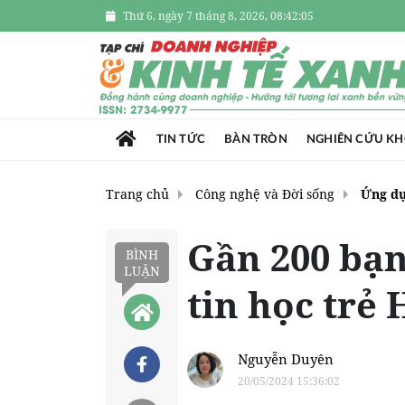
Thứ 6, ngày 7 tháng 8, 2026, 08:42:06
TIN TỨC
BÀN TRÒN
NGHIÊN CỨU K
Trang chủ
Công nghệ và Đời sống
Ứng d
Gần 200 bạn
BÌNH
LUẬN
tin học trẻ 
Nguyễn Duyên
20/05/2024 15:36:02