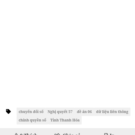
chuyển đổi số
Nghị quyết 57
đề án 06
dữ liệu liên thông
chính quyền số
Tỉnh Thanh Hóa