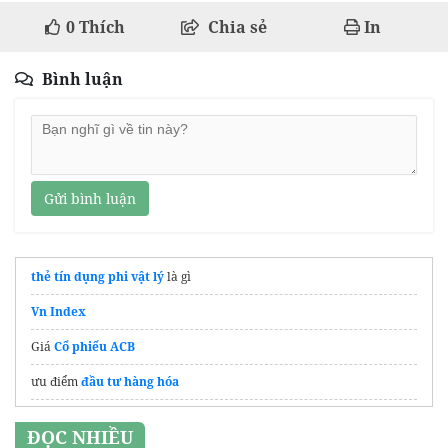
0
Thích
Chia sẻ
In
Bình luận
Gửi bình luận
thẻ tín dụng phi vật lý
là gì
Vn Index
Giá
Cổ phiếu ACB
ưu điểm
đầu tư hàng hóa
Thông tin từ
Sàn bất động sản Thăng Long Land
về dự án mới
ĐỌC NHIỀU