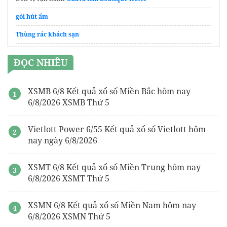
gói hút ẩm
Thùng rác khách sạn
Lynn Times Onsen Retreat Quảng Trị
ĐỌC NHIỀU
bục phát biểu
May
đồng phục quán ăn
theo yêu cầu
XSMB 6/8 Kết quả xổ số Miền Bắc hôm nay
6/8/2026 XSMB Thứ 5
Homestay Ninh Bình
Website chính thức
https://vinhomehalong.com/
Dự án Vinhomes
Vietlott Power 6/55 Kết quả xổ số Vietlott hôm
Hạ Long Xanh
nay ngày 6/8/2026
Khám Phá
Du Lịch Quảng Ninh
Hot Nhất
XSMT 6/8 Kết quả xổ số Miền Trung hôm nay
6/8/2026 XSMT Thứ 5
XSMN 6/8 Kết quả xổ số Miền Nam hôm nay
6/8/2026 XSMN Thứ 5