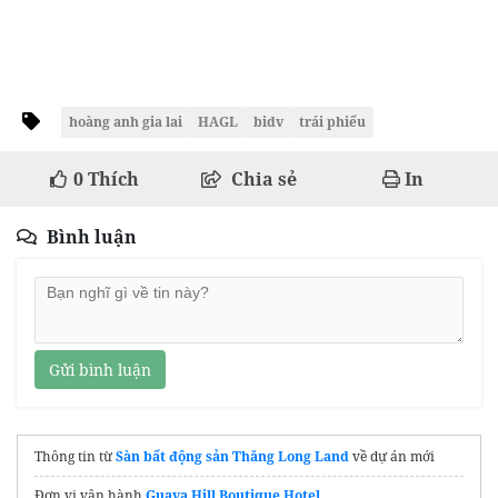
hoàng anh gia lai
HAGL
bidv
trái phiếu
0
Thích
Chia sẻ
In
Bình luận
Gửi bình luận
Thông tin từ
Sàn bất động sản Thăng Long Land
về dự án mới
Đơn vị vận hành
Guava Hill Boutique Hotel