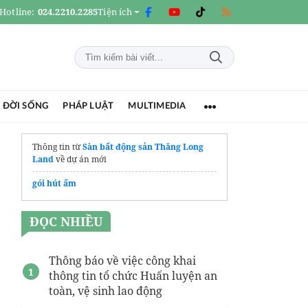
Hotline:
024.2210.2285
Tiện ích
 ĐỜI SỐNG
PHÁP LUẬT
MULTIMEDIA
Thông tin từ
Sàn bất động sản Thăng Long
Land
về dự án mới
gói hút ẩm
ĐỌC NHIỀU
Thông báo về việc công khai
thông tin tổ chức Huấn luyện an
toàn, vệ sinh lao động