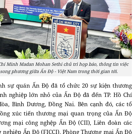
Chí Minh Madan Mohan Sethi chủ trì họp báo, thông tin việc
ong phương giữa Ấn Độ - Việt Nam trong thời gian tới.
h sự quán Ấn Độ đã tổ chức 20 sự kiện thương
anh nghiệp lớn nhỏ của Ấn Độ đã đến TP. Hồ Chí
òa, Bình Dương, Đồng Nai. Bên cạnh đó, các tổ
ồng xúc tiến thương mại quan trọng của Ấn Độ
ng mại công nghệp Ấn Độ (CII), Liên đoàn các
 nghiệp Ấn Độ (FICCI), Phòng Thương mại Ấn Độ