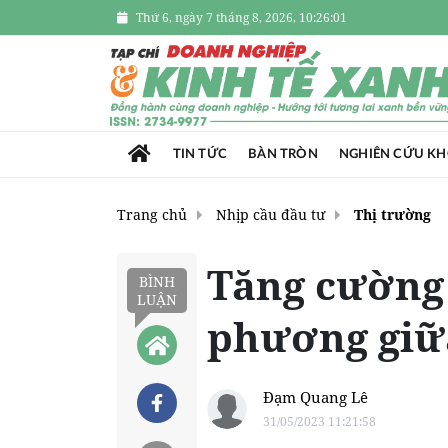
Thứ 6, ngày 7 tháng 8, 2026, 10:26:03
TIN TỨC
BÀN TRÒN
NGHIÊN CỨU K
Trang chủ
Nhịp cầu đầu tư
Thị trường
Tăng cường 
BÌNH
LUẬN
phương giữ
Đạm Quang Lê
31/05/2023 11:21:58