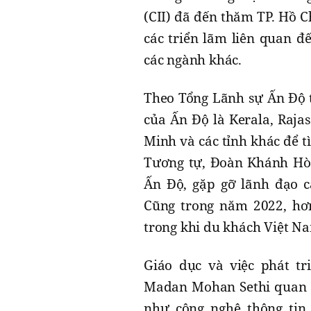
(CII) đã đến thăm TP. Hồ C
các triển lãm liên quan đ
các ngành khác.
Theo Tổng Lãnh sự Ấn Độ t
của Ấn Độ là Kerala, Raja
Minh và các tỉnh khác để t
Tương tự, Đoàn Khánh Hòa
Ấn Độ, gặp gỡ lãnh đạo c
Cũng trong năm 2022, hơ
trong khi du khách Việt N
Giáo dục và việc phát tr
Madan Mohan Sethi quan t
như công nghệ thông tin