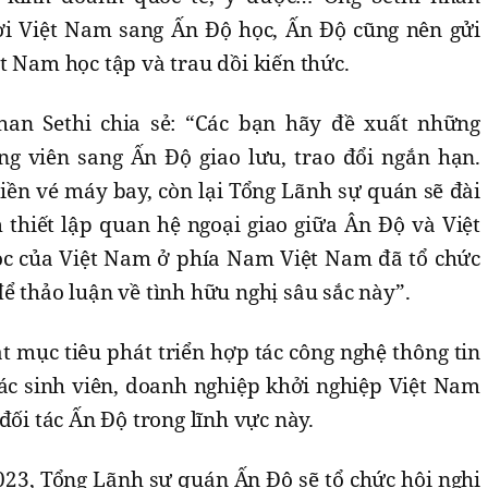
i Việt Nam sang Ấn Độ học, Ấn Độ cũng nên gửi
t Nam học tập và trau dồi kiến thức.
n Sethi chia sẻ: “Các bạn hãy đề xuất những
ng viên sang Ấn Độ giao lưu, trao đổi ngắn hạn.
tiền vé máy bay, còn lại Tổng Lãnh sự quán sẽ đài
thiết lập quan hệ ngoại giao giữa Ân Độ và Việt
ọc của Việt Nam ở phía Nam Việt Nam đã tổ chức
ể thảo luận về tình hữu nghị sâu sắc này”.
ặt mục tiêu phát triển hợp tác công nghệ thông tin
các sinh viên, doanh nghiệp khởi nghiệp Việt Nam
đối tác Ấn Độ trong lĩnh vực này.
023, Tổng Lãnh sự quán Ấn Độ sẽ tổ chức hội nghị