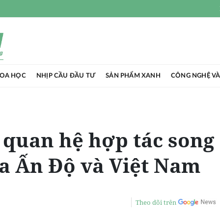
HOA HỌC
NHỊP CẦU ĐẦU TƯ
SẢN PHẨM XANH
CÔNG NGHỆ VÀ
quan hệ hợp tác song
a Ấn Độ và Việt Nam
Theo dõi trên