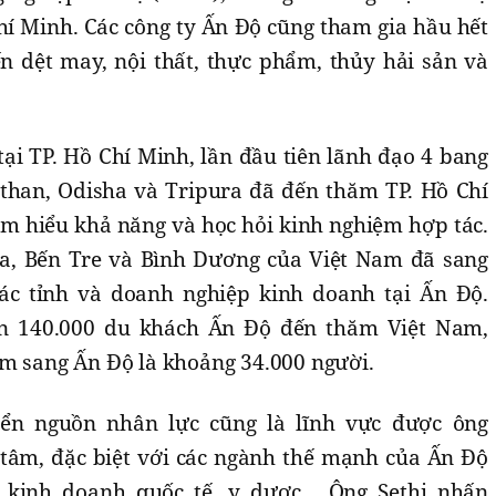
hí Minh. Các công ty Ấn Độ cũng tham gia hầu hết
ến dệt may, nội thất, thực phẩm, thủy hải sản và
ại TP. Hồ Chí Minh, lần đầu tiên lãnh đạo 4 bang
sthan, Odisha và Tripura đã đến thăm TP. Hồ Chí
ìm hiểu khả năng và học hỏi kinh nghiệm hợp tác.
, Bến Tre và Bình Dương của Việt Nam đã sang
ác tỉnh và doanh nghiệp kinh doanh tại Ấn Độ.
n 140.000 du khách Ấn Độ đến thăm Việt Nam,
am sang Ấn Độ là khoảng 34.000 người.
iển nguồn nhân lực cũng là lĩnh vực được ông
âm, đặc biệt với các ngành thế mạnh của Ấn Độ
, kinh doanh quốc tế, y dược… Ông Sethi nhấn