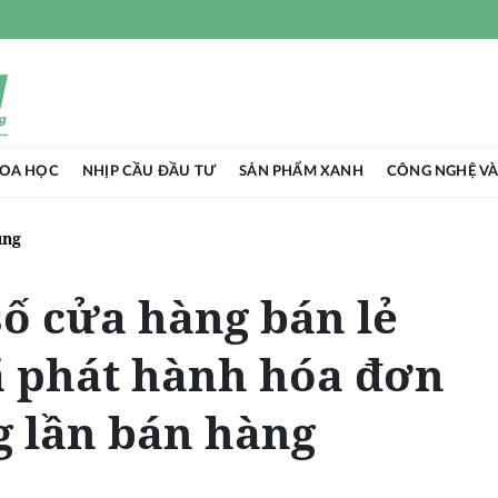
HOA HỌC
NHỊP CẦU ĐẦU TƯ
SẢN PHẨM XANH
CÔNG NGHỆ VÀ
ụng
số cửa hàng bán lẻ
ã phát hành hóa đơn
g lần bán hàng