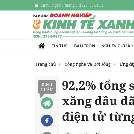
Thứ 6, ngày 7 tháng 8, 2026, 06:01:32
TIN TỨC
BÀN TRÒN
NGHIÊN CỨU K
Trang chủ
Công nghệ và Đời sống
Ứng d
92,2% tổng 
BÌNH
LUẬN
xăng dầu đ
điện tử từn