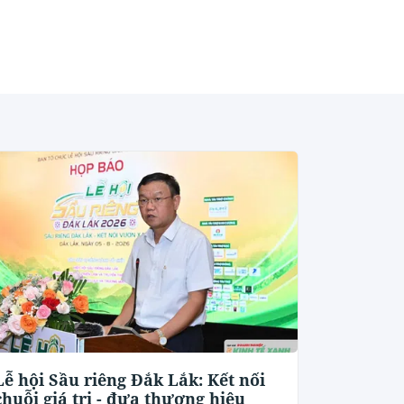
Lễ hội Sầu riêng Đắk Lắk: Kết nối
chuỗi giá trị - đưa thương hiệu