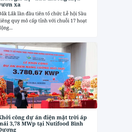
vươn xa
Đắk Lắk lần đầu tiên tổ chức Lễ hội Sầu
riêng quy mô cấp tỉnh với chuỗi 17 hoạt
ộng...
Khởi công dự án điện mặt trời áp
mái 3,78 MWp tại Nutifood Bình
Dương