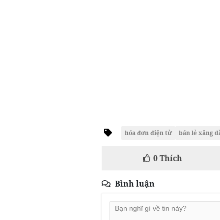
hóa đơn điện tử
bán lẻ xăng d
0
Thích
Bình luận