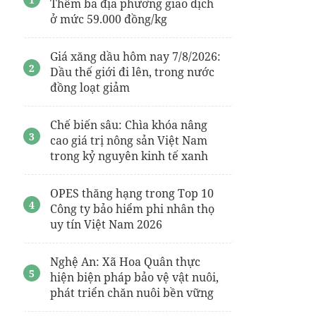
Thêm ba địa phương giao dịch
Ưu đãi
Laptop Lenovo
chính hãng
ở mức 59.000 đồng/kg
Gậy chụp ảnh
Giá xăng dầu hôm nay 7/8/2026:
Dầu thế giới đi lên, trong nước
đồng loạt giảm
Chế biến sâu: Chìa khóa nâng
cao giá trị nông sản Việt Nam
trong kỷ nguyên kinh tế xanh
OPES thăng hạng trong Top 10
Công ty bảo hiểm phi nhân thọ
uy tín Việt Nam 2026
Nghệ An: Xã Hoa Quân thực
hiện biện pháp bảo vệ vật nuôi,
phát triển chăn nuôi bền vững