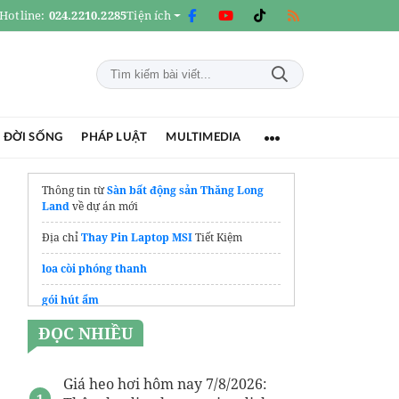
Hotline:
024.2210.2285
Tiện ích
 ĐỜI SỐNG
PHÁP LUẬT
MULTIMEDIA
Thông tin từ
Sàn bất động sản Thăng Long
Land
về dự án mới
Địa chỉ
Thay Pin Laptop MSI
Tiết Kiệm
loa còi phóng thanh
gói hút ẩm
ĐỌC NHIỀU
mẫu xe điện đẹp
Tham khảo báo giá
kệ chứa hàng
được cập
nhật mới nhất 2026 tại AuVietRack
Giá heo hơi hôm nay 7/8/2026: