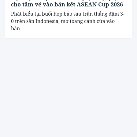
cho tấm vé vào bán kết ASEAN Cup 2026
Phát biểu tại buổi họp báo sau trận thắng đậm 3-
0 trên sân Indonesia, mở toang cánh cửa vào
bán...