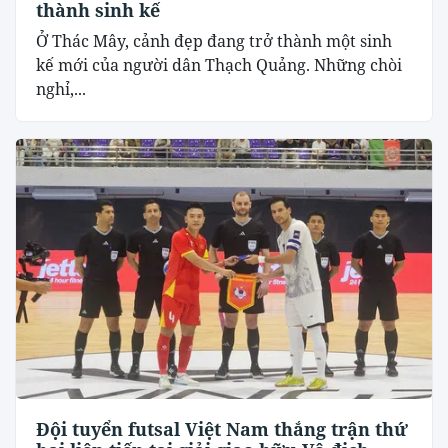
thành sinh kế
Ở Thác Mây, cảnh đẹp đang trở thành một sinh
kế mới của người dân Thạch Quảng. Những chòi
nghỉ,...
Đội tuyển futsal Việt Nam thắng trận thứ