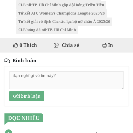
CLB nữ TP. Hồ Chí Minh gặp đội bóng Triều Tiên
Tứ kết AFC Women's Champions League 2025/26
Tứ kết giải vô địch Các câu lạc bộ nữ châu Á 2025/26
CLB bóng đá nữ TP. Hồ Chí Minh
0
Thích
Chia sẻ
In
Bình luận
Gửi bình luận
ĐỌC NHIỀU