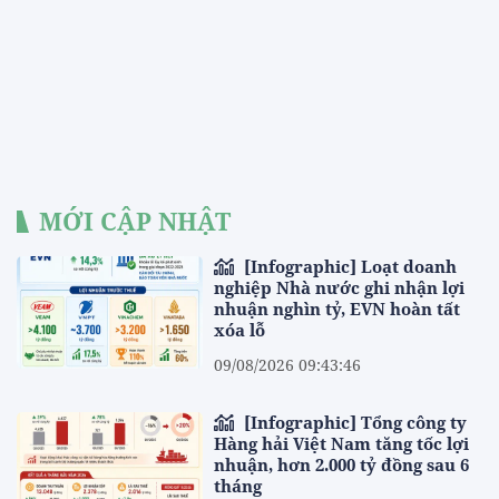
MỚI CẬP NHẬT
[Infographic] Loạt doanh
nghiệp Nhà nước ghi nhận lợi
nhuận nghìn tỷ, EVN hoàn tất
xóa lỗ
09/08/2026 09:43:46
[Infographic] Tổng công ty
Hàng hải Việt Nam tăng tốc lợi
nhuận, hơn 2.000 tỷ đồng sau 6
tháng