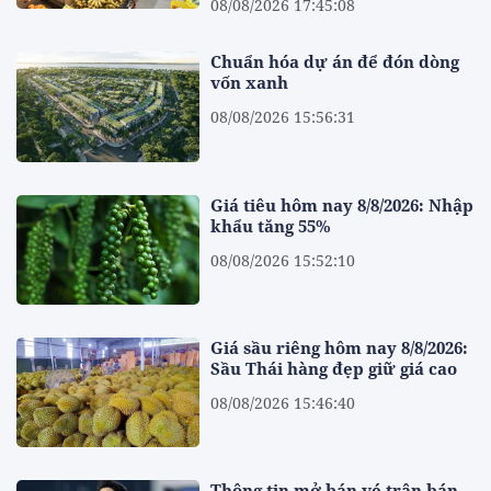
08/08/2026 17:45:08
Chuẩn hóa dự án để đón dòng
vốn xanh
08/08/2026 15:56:31
Giá tiêu hôm nay 8/8/2026: Nhập
khẩu tăng 55%
08/08/2026 15:52:10
Giá sầu riêng hôm nay 8/8/2026:
Sầu Thái hàng đẹp giữ giá cao
08/08/2026 15:46:40
Thông tin mở bán vé trận bán