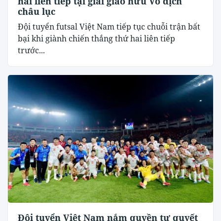
hai liên tiếp tại giải giao hữu Vô địch
châu lục
Đội tuyển futsal Việt Nam tiếp tục chuỗi trận bất
bại khi giành chiến thắng thứ hai liên tiếp
trước...
Đội tuyển Việt Nam nắm quyền tự quyết