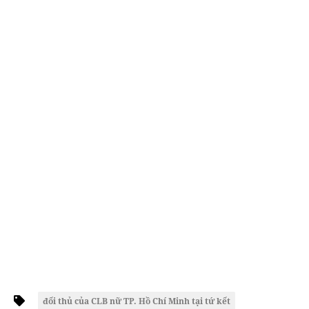
đối thủ của CLB nữ TP. Hồ Chí Minh tại tứ kết