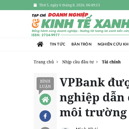
Thứ 5, ngày 6 tháng 8, 2026, 06:49:14
TIN TỨC
BÀN TRÒN
NGHIÊN CỨU K
Trang chủ
Nhịp cầu đầu tư
Tài chính
VPBank đượ
BÌNH
LUẬN
nghiệp dẫn 
môi trường