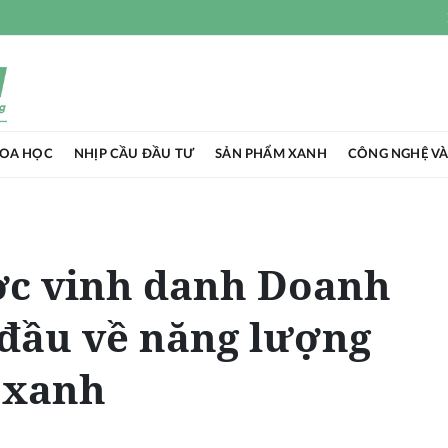
HOA HỌC
NHỊP CẦU ĐẦU TƯ
SẢN PHẨM XANH
CÔNG NGHỆ VÀ
c vinh danh Doanh
đầu về năng lượng
 xanh