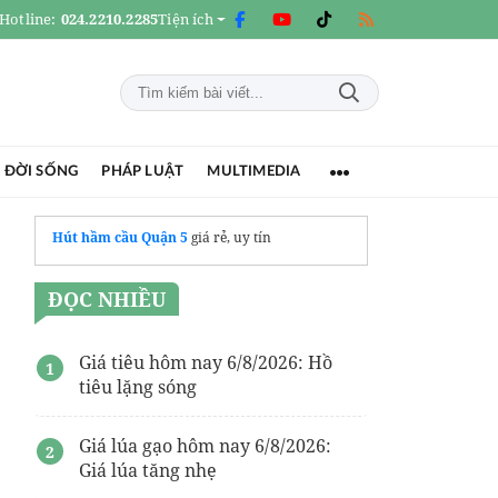
Hotline:
024.2210.2285
Tiện ích
 ĐỜI SỐNG
PHÁP LUẬT
MULTIMEDIA
Hút hầm cầu Quận 5
giá rẻ, uy tín
ĐỌC NHIỀU
Giá tiêu hôm nay 6/8/2026: Hồ
tiêu lặng sóng
Giá lúa gạo hôm nay 6/8/2026:
Giá lúa tăng nhẹ