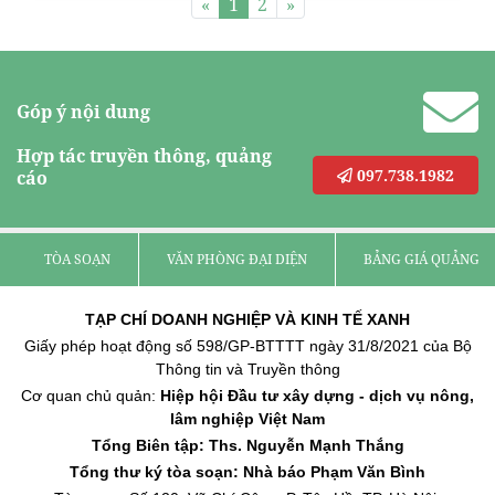
«
1
2
»
Góp ý nội dung
Hợp tác truyền thông, quảng
097.738.1982
cáo
TÒA SOẠN
VĂN PHÒNG ĐẠI DIỆN
BẢNG GIÁ QUẢNG C
TẠP CHÍ DOANH NGHIỆP VÀ KINH TẾ XANH
Giấy phép hoạt động số 598/GP-BTTTT ngày 31/8/2021 của Bộ
Thông tin và Truyền thông
Cơ quan chủ quản:
Hiệp hội Đầu tư xây dựng - dịch vụ nông,
lâm nghiệp Việt Nam
Tổng Biên tập: Ths. Nguyễn Mạnh Thắng
Tổng thư ký tòa soạn: Nhà báo Phạm Văn Bình