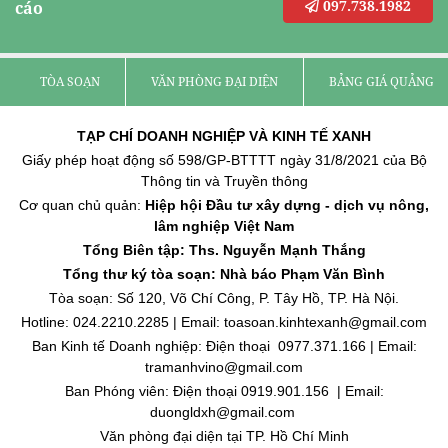
097.738.1982
cáo
TÒA SOẠN
VĂN PHÒNG ĐẠI DIỆN
BẢNG GIÁ QUẢNG C
TẠP CHÍ DOANH NGHIỆP VÀ KINH TẾ XANH
Giấy phép hoạt động số 598/GP-BTTTT ngày 31/8/2021 của Bộ
Thông tin và Truyền thông
Cơ quan chủ quản:
Hiệp hội Đầu tư xây dựng - dịch vụ nông,
lâm nghiệp Việt Nam
Tổng Biên tập: Ths. Nguyễn Mạnh Thắng
Tổng thư ký tòa soạn: Nhà báo Phạm Văn Bình
Tòa soạn: Số 120, Võ Chí Công, P. Tây Hồ, TP. Hà Nội.
Hotline: 024.2210.2285 | Email: toasoan.kinhtexanh@gmail.com
Ban Kinh tế Doanh nghiệp: Điện thoại 0977.371.166 | Email:
tramanhvino@gmail.com
Ban Phóng viên: Điện thoại 0919.901.156 | Email:
duongldxh@gmail.com
Văn phòng đại diện tại TP. Hồ Chí Minh