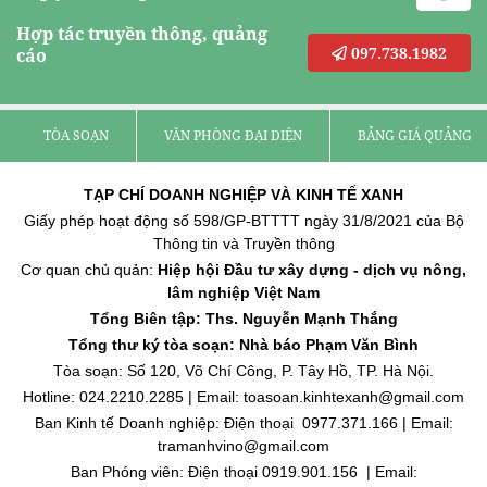
Hợp tác truyền thông, quảng
097.738.1982
cáo
TÒA SOẠN
VĂN PHÒNG ĐẠI DIỆN
BẢNG GIÁ QUẢNG C
TẠP CHÍ DOANH NGHIỆP VÀ KINH TẾ XANH
Giấy phép hoạt động số 598/GP-BTTTT ngày 31/8/2021 của Bộ
Thông tin và Truyền thông
Cơ quan chủ quản:
Hiệp hội Đầu tư xây dựng - dịch vụ nông,
lâm nghiệp Việt Nam
Tổng Biên tập: Ths. Nguyễn Mạnh Thắng
Tổng thư ký tòa soạn: Nhà báo Phạm Văn Bình
Tòa soạn: Số 120, Võ Chí Công, P. Tây Hồ, TP. Hà Nội.
Hotline: 024.2210.2285 | Email: toasoan.kinhtexanh@gmail.com
Ban Kinh tế Doanh nghiệp: Điện thoại 0977.371.166 | Email:
tramanhvino@gmail.com
Ban Phóng viên: Điện thoại 0919.901.156 | Email: