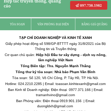
Hợp tác truyền thông, quảng
097.738.1982
cáo
TÒA SOẠN
VĂN PHÒNG ĐẠI DIỆN
BẢNG GIÁ QUẢNG C
TẠP CHÍ DOANH NGHIỆP VÀ KINH TẾ XANH
Giấy phép hoạt động số 598/GP-BTTTT ngày 31/8/2021 của Bộ
Thông tin và Truyền thông
Cơ quan chủ quản:
Hiệp hội Đầu tư xây dựng - dịch vụ nông,
lâm nghiệp Việt Nam
Tổng Biên tập: Ths. Nguyễn Mạnh Thắng
Tổng thư ký tòa soạn: Nhà báo Phạm Văn Bình
Tòa soạn: Số 120, Võ Chí Công, P. Tây Hồ, TP. Hà Nội.
Hotline: 024.2210.2285 | Email: toasoan.kinhtexanh@gmail.com
Ban Kinh tế Doanh nghiệp: Điện thoại 0977.371.166 | Email:
tramanhvino@gmail.com
Ban Phóng viên: Điện thoại 0919.901.156 | Email:
duongldxh@gmail.com