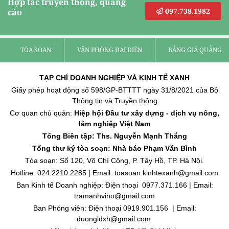
Hợp tác truyền thông, quảng
097.738.1982
cáo
TÒA SOẠN
VĂN PHÒNG ĐẠI DIỆN
BẢNG GIÁ QUẢNG C
TẠP CHÍ DOANH NGHIỆP VÀ KINH TẾ XANH
Giấy phép hoạt động số 598/GP-BTTTT ngày 31/8/2021 của Bộ
Thông tin và Truyền thông
Cơ quan chủ quản:
Hiệp hội Đầu tư xây dựng - dịch vụ nông,
lâm nghiệp Việt Nam
Tổng Biên tập: Ths. Nguyễn Mạnh Thắng
Tổng thư ký tòa soạn: Nhà báo Phạm Văn Bình
Tòa soạn: Số 120, Võ Chí Công, P. Tây Hồ, TP. Hà Nội.
Hotline: 024.2210.2285 | Email: toasoan.kinhtexanh@gmail.com
Ban Kinh tế Doanh nghiệp: Điện thoại 0977.371.166 | Email:
tramanhvino@gmail.com
Ban Phóng viên: Điện thoại 0919.901.156 | Email:
duongldxh@gmail.com