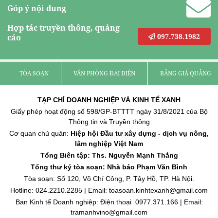
Góp ý nội dung
Hợp tác truyền thông, quảng
097.738.1982
cáo
TÒA SOẠN
VĂN PHÒNG ĐẠI DIỆN
BẢNG GIÁ QUẢNG C
TẠP CHÍ DOANH NGHIỆP VÀ KINH TẾ XANH
Giấy phép hoạt động số 598/GP-BTTTT ngày 31/8/2021 của Bộ
Thông tin và Truyền thông
Cơ quan chủ quản:
Hiệp hội Đầu tư xây dựng - dịch vụ nông,
lâm nghiệp Việt Nam
Tổng Biên tập: Ths. Nguyễn Mạnh Thắng
Tổng thư ký tòa soạn: Nhà báo Phạm Văn Bình
Tòa soạn: Số 120, Võ Chí Công, P. Tây Hồ, TP. Hà Nội.
Hotline: 024.2210.2285 | Email: toasoan.kinhtexanh@gmail.com
Ban Kinh tế Doanh nghiệp: Điện thoại 0977.371.166 | Email:
tramanhvino@gmail.com