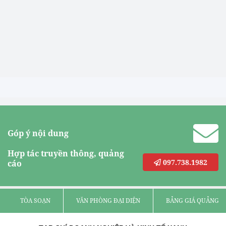
Góp ý nội dung
Hợp tác truyền thông, quảng
097.738.1982
cáo
TÒA SOẠN
VĂN PHÒNG ĐẠI DIỆN
BẢNG GIÁ QUẢNG C