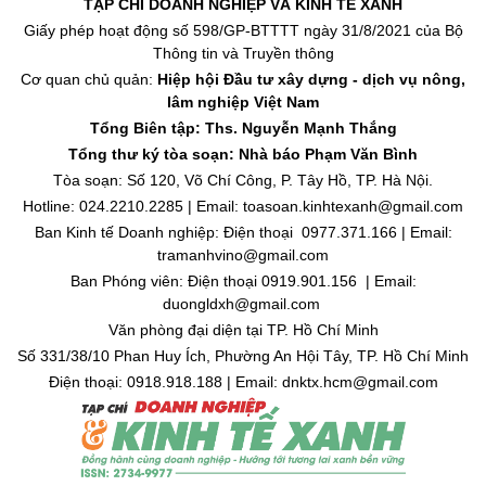
TẠP CHÍ DOANH NGHIỆP VÀ KINH TẾ XANH
Giấy phép hoạt động số 598/GP-BTTTT ngày 31/8/2021 của Bộ
Thông tin và Truyền thông
Cơ quan chủ quản:
Hiệp hội Đầu tư xây dựng - dịch vụ nông,
lâm nghiệp Việt Nam
Tổng Biên tập: Ths. Nguyễn Mạnh Thắng
Tổng thư ký tòa soạn: Nhà báo Phạm Văn Bình
Tòa soạn: Số 120, Võ Chí Công, P. Tây Hồ, TP. Hà Nội.
Hotline: 024.2210.2285 | Email: toasoan.kinhtexanh@gmail.com
Ban Kinh tế Doanh nghiệp: Điện thoại 0977.371.166 | Email:
tramanhvino@gmail.com
Ban Phóng viên: Điện thoại 0919.901.156 | Email:
duongldxh@gmail.com
Văn phòng đại diện tại TP. Hồ Chí Minh
Số 331/38/10 Phan Huy Ích, Phường An Hội Tây, TP. Hồ Chí Minh
Điện thoại: 0918.918.188 | Email: dnktx.hcm@gmail.com