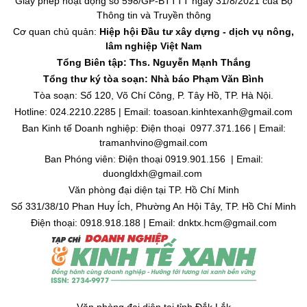
Giấy phép hoạt động số 598/GP-BTTTT ngày 31/8/2021 của Bộ
Thông tin và Truyền thông
Cơ quan chủ quản:
Hiệp hội Đầu tư xây dựng - dịch vụ nông,
lâm nghiệp Việt Nam
Tổng Biên tập: Ths. Nguyễn Mạnh Thắng
Tổng thư ký tòa soạn: Nhà báo Phạm Văn Bình
Tòa soạn: Số 120, Võ Chí Công, P. Tây Hồ, TP. Hà Nội.
Hotline: 024.2210.2285 | Email: toasoan.kinhtexanh@gmail.com
Ban Kinh tế Doanh nghiệp: Điện thoại 0977.371.166 | Email:
tramanhvino@gmail.com
Ban Phóng viên: Điện thoại 0919.901.156 | Email:
duongldxh@gmail.com
Văn phòng đại diện tại TP. Hồ Chí Minh
Số 331/38/10 Phan Huy Ích, Phường An Hội Tây, TP. Hồ Chí Minh
Điện thoại: 0918.918.188 | Email: dnktx.hcm@gmail.com
Văn phòng đại diện tại tỉnh Đắk Lắk