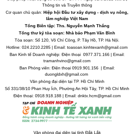
Thông tin và Truyền thông
Cơ quan chủ quản:
Hiệp hội Đầu tư xây dựng - dịch vụ nông,
lâm nghiệp Việt Nam
Tổng Biên tập: Ths. Nguyễn Mạnh Thắng
Tổng thư ký tòa soạn: Nhà báo Phạm Văn Bình
Tòa soạn: Số 120, Võ Chí Công, P. Tây Hồ, TP. Hà Nội.
Hotline: 024.2210.2285 | Email: toasoan.kinhtexanh@gmail.com
Ban Kinh tế Doanh nghiệp: Điện thoại 0977.371.166 | Email:
tramanhvino@gmail.com
Ban Phóng viên: Điện thoại 0919.901.156 | Email:
duongldxh@gmail.com
Văn phòng đại diện tại TP. Hồ Chí Minh
Số 331/38/10 Phan Huy Ích, Phường An Hội Tây, TP. Hồ Chí Minh
Điện thoại: 0918.918.188 | Email: dnktx.hcm@gmail.com
Văn phòng đại diện tại tỉnh Đắk Lắk