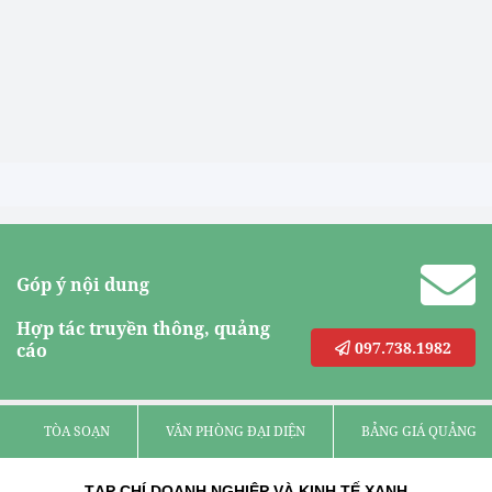
Góp ý nội dung
Hợp tác truyền thông, quảng
097.738.1982
cáo
TÒA SOẠN
VĂN PHÒNG ĐẠI DIỆN
BẢNG GIÁ QUẢNG C
TẠP CHÍ DOANH NGHIỆP VÀ KINH TẾ XANH