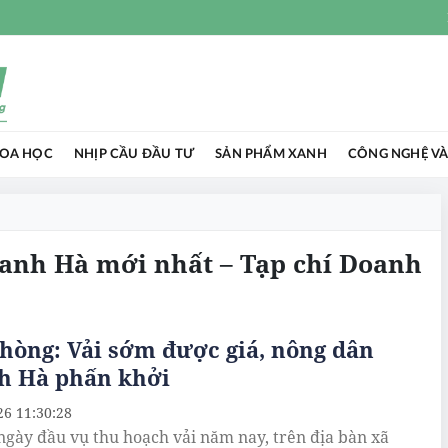
HOA HỌC
NHỊP CẦU ĐẦU TƯ
SẢN PHẨM XANH
CÔNG NGHỆ VÀ
hanh Hà mới nhất – Tạp chí Doanh
hòng: Vải sớm được giá, nông dân
h Hà phấn khởi
26 11:30:28
gày đầu vụ thu hoạch vải năm nay, trên địa bàn xã