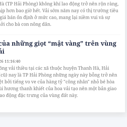
à (TP Hải Phòng) không khí lao động trở nên rộn ràng,
ịp hơn bao giờ hết. Vải sớm năm nay có thị trường tiêu
, giá bán ổn định ở mức cao, mang lại niềm vui và sự
ởi cho bà con nông dân.
của những giọt “mật vàng” trên vùng
ải
26 11:16:40
ồng vải thiều tại các xã thuộc huyện Thanh Hà, Hải
cũ) nay là TP Hải Phòng những ngày này bỗng trở nên
ệt bởi tiếng vo ve của hàng tỷ "công nhân" nhỏ bé hòa
i hương thanh khiết của hoa vải tạo nên một bản giao
ao động đặc trưng của vùng đất này.