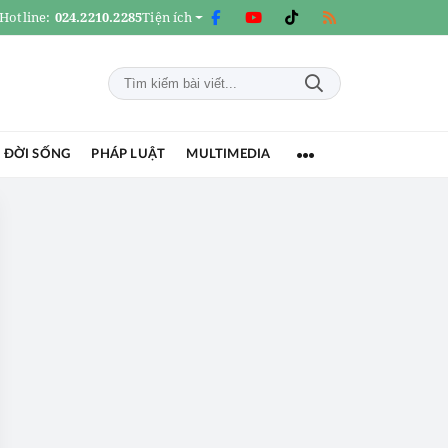
Hotline:
024.2210.2285
Tiện ích
 ĐỜI SỐNG
PHÁP LUẬT
MULTIMEDIA