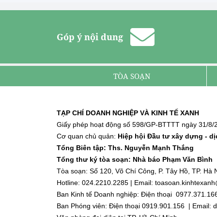
Góp ý nội dung
TÒA SOẠN
TẠP CHÍ DOANH NGHIỆP VÀ KINH TẾ XANH
Giấy phép hoạt động số 598/GP-BTTTT ngày 31/8/2
Cơ quan chủ quản:
Hiệp hội Đầu tư xây dựng - d
Tổng Biên tập: Ths. Nguyễn Mạnh Thắng
Tổng thư ký tòa soạn: Nhà báo Phạm Văn Bình
Tòa soạn: Số 120, Võ Chí Công, P. Tây Hồ, TP. Hà N
Hotline: 024.2210.2285 | Email: toasoan.kinhtexa
Ban Kinh tế Doanh nghiệp: Điện thoại 0977.371.16
Ban Phóng viên: Điện thoại 0919.901.156 | Email