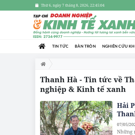
Thứ 6, ngày 7 tháng 8, 2026, 22:45:05
TIN TỨC
BÀN TRÒN
NGHIÊN CỨU K
Thanh Hà - Tin tức về T
nghiệp & Kinh tế xanh
Hải P
Than
07/05/20
Những n