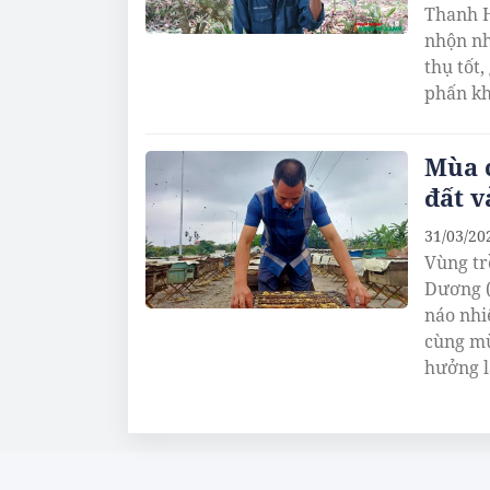
Thanh H
nhộn nh
thụ tốt
phấn kh
Mùa 
đất v
31/03/20
Vùng tr
Dương (
náo nhi
cùng mù
hưởng l