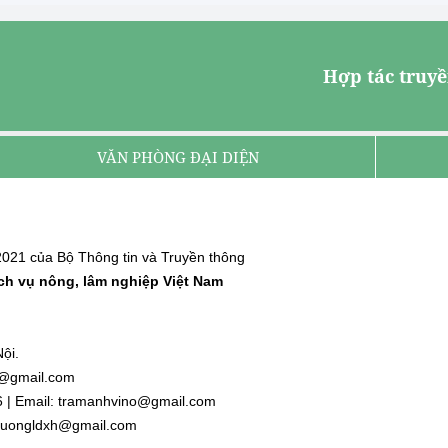
Hợp tác truyề
VĂN PHÒNG ĐẠI DIỆN
021 của Bộ Thông tin và Truyền thông
ịch vụ nông, lâm nghiệp Việt Nam
ội.
nh@gmail.com
6 | Email: tramanhvino@gmail.com
: duongldxh@gmail.com