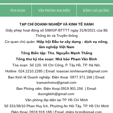
TÒA SOẠN
VĂN PHÒNG ĐẠI DIỆN
BẢNG GIÁ QUẢNG C
TẠP CHÍ DOANH NGHIỆP VÀ KINH TẾ XANH
Giấy phép hoạt động số 598/GP-BTTTT ngày 31/8/2021 của Bộ
Thông tin và Truyền thông
Cơ quan chủ quản:
Hiệp hội Đầu tư xây dựng - dịch vụ nông,
lâm nghiệp Việt Nam
Tổng Biên tập: Ths. Nguyễn Mạnh Thắng
Tổng thư ký tòa soạn: Nhà báo Phạm Văn Bình
Tòa soạn: Số 120, Võ Chí Công, P. Tây Hồ, TP. Hà Nội.
Hotline: 024.2210.2285 | Email: toasoan.kinhtexanh@gmail.com
Ban Kinh tế Doanh nghiệp: Điện thoại 0977.371.166 | Email:
tramanhvino@gmail.com
Ban Phóng viên: Điện thoại 0919.901.156 | Email:
duongldxh@gmail.com
Văn phòng đại diện tại TP. Hồ Chí Minh
Số 331/38/10 Phan Huy Ích, Phường An Hội Tây, TP. Hồ Chí Minh
Điện thoại: 0918.918.188 | Email: dnktx.hcm@gmail.com