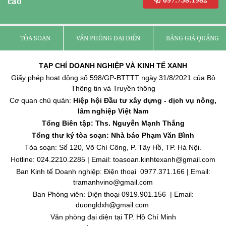
cáo
TÒA SOẠN
VĂN PHÒNG ĐẠI DIỆN
BẢNG GIÁ QUẢNG C
TẠP CHÍ DOANH NGHIỆP VÀ KINH TẾ XANH
Giấy phép hoạt động số 598/GP-BTTTT ngày 31/8/2021 của Bộ
Thông tin và Truyền thông
Cơ quan chủ quản:
Hiệp hội Đầu tư xây dựng - dịch vụ nông,
lâm nghiệp Việt Nam
Tổng Biên tập: Ths. Nguyễn Mạnh Thắng
Tổng thư ký tòa soạn: Nhà báo Phạm Văn Bình
Tòa soạn: Số 120, Võ Chí Công, P. Tây Hồ, TP. Hà Nội.
Hotline: 024.2210.2285 | Email: toasoan.kinhtexanh@gmail.com
Ban Kinh tế Doanh nghiệp: Điện thoại 0977.371.166 | Email:
tramanhvino@gmail.com
Ban Phóng viên: Điện thoại 0919.901.156 | Email:
duongldxh@gmail.com
Văn phòng đại diện tại TP. Hồ Chí Minh