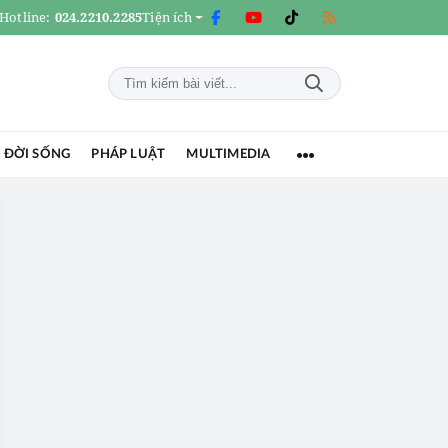
Hotline:
024.2210.2285
Tiện ích
 ĐỜI SỐNG
PHÁP LUẬT
MULTIMEDIA