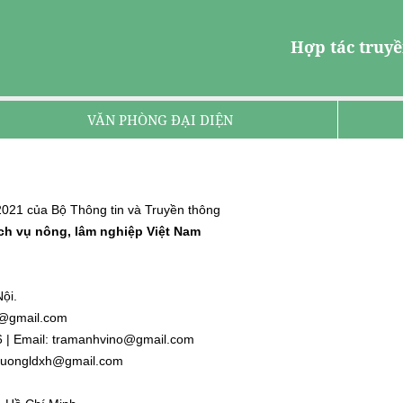
Hợp tác truyề
VĂN PHÒNG ĐẠI DIỆN
021 của Bộ Thông tin và Truyền thông
ịch vụ nông, lâm nghiệp Việt Nam
ội.
nh@gmail.com
6 | Email: tramanhvino@gmail.com
: duongldxh@gmail.com