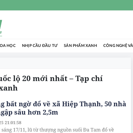
HOA HỌC
NHỊP CẦU ĐẦU TƯ
SẢN PHẨM XANH
CÔNG NGHỆ VÀ
uốc lộ 20 mới nhất – Tạp chí
 xanh
g bất ngờ đổ về xã Hiệp Thạnh, 50 nhà
ngập sâu hơn 2,5m
25 21:01:58
 sáng 17/11, lũ từ thượng nguồn suối Đa Tam đổ về