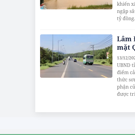
khiến x
ngập sâ
tỷ đồng
Lâm Đ
mặt Q
13/12/20
UBND tỉ
điểm cả
thức sơ
phận củ
được tr