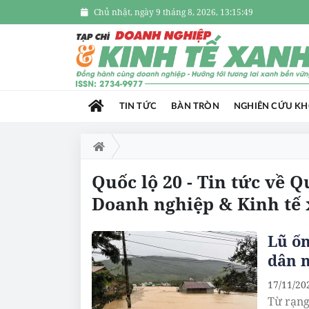
Chủ nhật, ngày 9 tháng 8, 2026, 13:15:50
TIN TỨC
BÀN TRÒN
NGHIÊN CỨU K
Quốc lộ 20 - Tin tức về Q
Doanh nghiệp & Kinh tế
Lũ ốn
dân 
17/11/20
Từ rạng