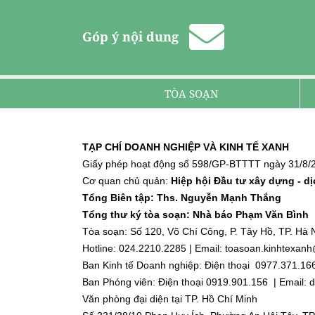
Góp ý nội dung
TÒA SOẠN
TẠP CHÍ DOANH NGHIỆP VÀ KINH TẾ XANH
Giấy phép hoạt động số 598/GP-BTTTT ngày 31/8/2
Cơ quan chủ quản:
Hiệp hội Đầu tư xây dựng - d
Tổng Biên tập: Ths. Nguyễn Mạnh Thắng
Tổng thư ký tòa soạn: Nhà báo Phạm Văn Bình
Tòa soạn: Số 120, Võ Chí Công, P. Tây Hồ, TP. Hà N
Hotline: 024.2210.2285 | Email: toasoan.kinhtexa
Ban Kinh tế Doanh nghiệp: Điện thoại 0977.371.16
Ban Phóng viên: Điện thoại 0919.901.156 | Email
Văn phòng đại diện tại TP. Hồ Chí Minh