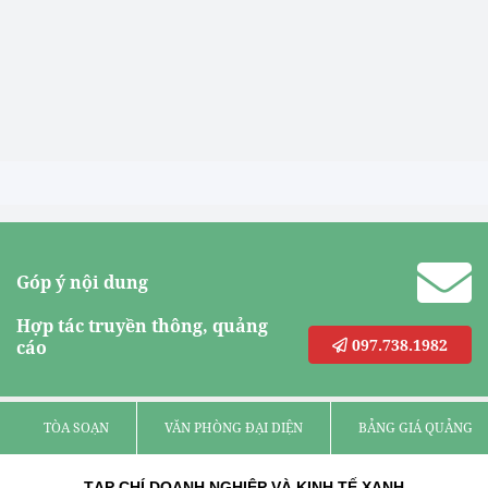
Góp ý nội dung
Hợp tác truyền thông, quảng
097.738.1982
cáo
TÒA SOẠN
VĂN PHÒNG ĐẠI DIỆN
BẢNG GIÁ QUẢNG C
TẠP CHÍ DOANH NGHIỆP VÀ KINH TẾ XANH