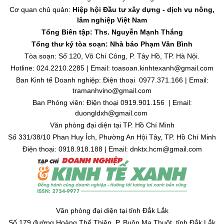
Cơ quan chủ quản:
Hiệp hội Đầu tư xây dựng - dịch vụ nông,
lâm nghiệp Việt Nam
Tổng Biên tập: Ths. Nguyễn Mạnh Thắng
Tổng thư ký tòa soạn: Nhà báo Phạm Văn Bình
Tòa soạn: Số 120, Võ Chí Công, P. Tây Hồ, TP. Hà Nội.
Hotline: 024.2210.2285 | Email: toasoan.kinhtexanh@gmail.com
Ban Kinh tế Doanh nghiệp: Điện thoại 0977.371.166 | Email:
tramanhvino@gmail.com
Ban Phóng viên: Điện thoại 0919.901.156 | Email:
duongldxh@gmail.com
Văn phòng đại diện tại TP. Hồ Chí Minh
Số 331/38/10 Phan Huy Ích, Phường An Hội Tây, TP. Hồ Chí Minh
Điện thoại: 0918.918.188 | Email: dnktx.hcm@gmail.com
Văn phòng đại diện tại tỉnh Đắk Lắk
Số 179 đường Hoàng Thế Thiện, P. Buôn Ma Thuột, tỉnh Đắk Lắk