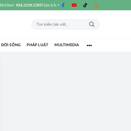
Hotline:
024.2210.2285
Tiện ích
 ĐỜI SỐNG
PHÁP LUẬT
MULTIMEDIA