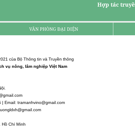
Hợp tác truyề
VĂN PHÒNG ĐẠI DIỆN
021 của Bộ Thông tin và Truyền thông
ịch vụ nông, lâm nghiệp Việt Nam
ội.
nh@gmail.com
6 | Email: tramanhvino@gmail.com
: duongldxh@gmail.com
. Hồ Chí Minh
l.com