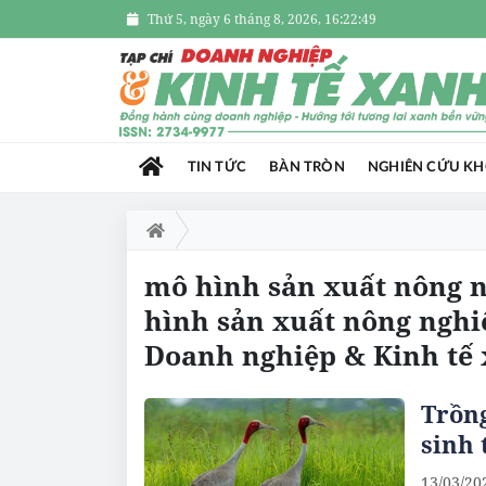
Thứ 5, ngày 6 tháng 8, 2026, 16:22:49
TIN TỨC
BÀN TRÒN
NGHIÊN CỨU K
mô hình sản xuất nông n
hình sản xuất nông nghi
Doanh nghiệp & Kinh tế
Trồng
sinh 
13/03/20