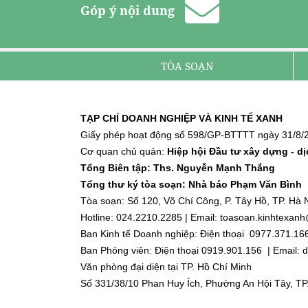
Góp ý nội dung
TÒA SOẠN
TẠP CHÍ DOANH NGHIỆP VÀ KINH TẾ XANH
Giấy phép hoạt động số 598/GP-BTTTT ngày 31/8/2
Cơ quan chủ quản:
Hiệp hội Đầu tư xây dựng - d
Tổng Biên tập: Ths. Nguyễn Mạnh Thắng
Tổng thư ký tòa soạn: Nhà báo Phạm Văn Bình
Tòa soạn: Số 120, Võ Chí Công, P. Tây Hồ, TP. Hà N
Hotline: 024.2210.2285 | Email: toasoan.kinhtexa
Ban Kinh tế Doanh nghiệp: Điện thoại 0977.371.16
Ban Phóng viên: Điện thoại 0919.901.156 | Email
Văn phòng đại diện tại TP. Hồ Chí Minh
Số 331/38/10 Phan Huy Ích, Phường An Hội Tây, TP
Điện thoại: 0918.918.188 | Email: dnktx.hcm@gmai