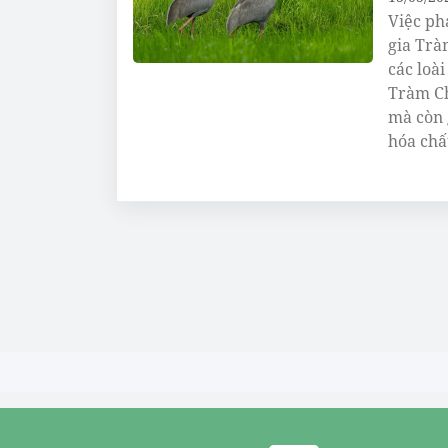
Việc ph
gia Trà
các loà
Tràm Ch
mà còn 
hóa chấ