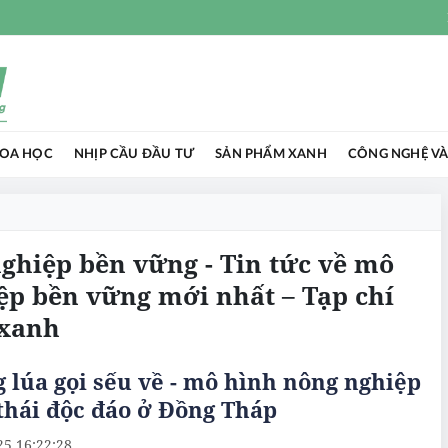
HOA HỌC
NHỊP CẦU ĐẦU TƯ
SẢN PHẨM XANH
CÔNG NGHỆ VÀ
ghiệp bền vững - Tin tức về mô
ệp bền vững mới nhất – Tạp chí
 xanh
 lúa gọi sếu về - mô hình nông nghiệp
thái độc đáo ở Đồng Tháp
25 16:22:28