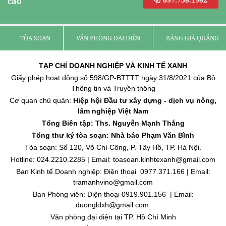
cáo
TÒA SOẠN
VĂN PHÒNG ĐẠI DIỆN
BẢNG GIÁ QUẢNG C
TẠP CHÍ DOANH NGHIỆP VÀ KINH TẾ XANH
Giấy phép hoạt động số 598/GP-BTTTT ngày 31/8/2021 của Bộ
Thông tin và Truyền thông
Cơ quan chủ quản:
Hiệp hội Đầu tư xây dựng - dịch vụ nông,
lâm nghiệp Việt Nam
Tổng Biên tập: Ths. Nguyễn Mạnh Thắng
Tổng thư ký tòa soạn: Nhà báo Phạm Văn Bình
Tòa soạn: Số 120, Võ Chí Công, P. Tây Hồ, TP. Hà Nội.
Hotline: 024.2210.2285 | Email: toasoan.kinhtexanh@gmail.com
Ban Kinh tế Doanh nghiệp: Điện thoại 0977.371.166 | Email:
tramanhvino@gmail.com
Ban Phóng viên: Điện thoại 0919.901.156 | Email:
duongldxh@gmail.com
Văn phòng đại diện tại TP. Hồ Chí Minh