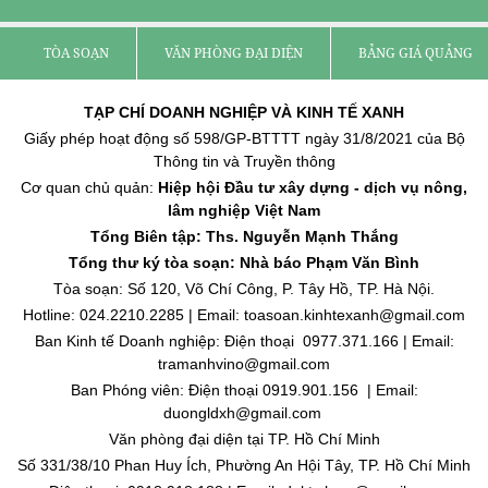
TÒA SOẠN
VĂN PHÒNG ĐẠI DIỆN
BẢNG GIÁ QUẢNG C
TẠP CHÍ DOANH NGHIỆP VÀ KINH TẾ XANH
Giấy phép hoạt động số 598/GP-BTTTT ngày 31/8/2021 của Bộ
Thông tin và Truyền thông
Cơ quan chủ quản:
Hiệp hội Đầu tư xây dựng - dịch vụ nông,
lâm nghiệp Việt Nam
Tổng Biên tập: Ths. Nguyễn Mạnh Thắng
Tổng thư ký tòa soạn: Nhà báo Phạm Văn Bình
Tòa soạn: Số 120, Võ Chí Công, P. Tây Hồ, TP. Hà Nội.
Hotline: 024.2210.2285 | Email: toasoan.kinhtexanh@gmail.com
Ban Kinh tế Doanh nghiệp: Điện thoại 0977.371.166 | Email:
tramanhvino@gmail.com
Ban Phóng viên: Điện thoại 0919.901.156 | Email:
duongldxh@gmail.com
Văn phòng đại diện tại TP. Hồ Chí Minh
Số 331/38/10 Phan Huy Ích, Phường An Hội Tây, TP. Hồ Chí Minh