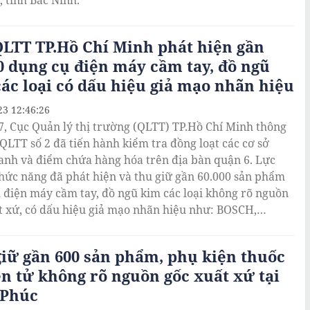
, tỉnh Bắc Ninh.
LTT TP.Hồ Chí Minh phát hiện gần
0 dụng cụ điện máy cầm tay, đồ ngũ
ác loại có dấu hiệu giả mạo nhãn hiệu
23 12:46:26
7, Cục Quản lý thị trường (QLTT) TP.Hồ Chí Minh thông
 QLTT số 2 đã tiến hành kiểm tra đồng loạt các cơ sở
anh và điểm chứa hàng hóa trên địa bàn quận 6. Lực
hức năng đã phát hiện và thu giữ gần 60.000 sản phẩm
 điện máy cầm tay, đồ ngũ kim các loại không rõ nguồn
t xứ, có dấu hiệu giả mạo nhãn hiệu như: BOSCH,
 COVINA, KENSSMAN. Trị giá hàng hóa vi phạm gần 1
.
iữ gần 600 sản phẩm, phụ kiện thuốc
ện tử không rõ nguồn gốc xuất xứ tại
 Phúc