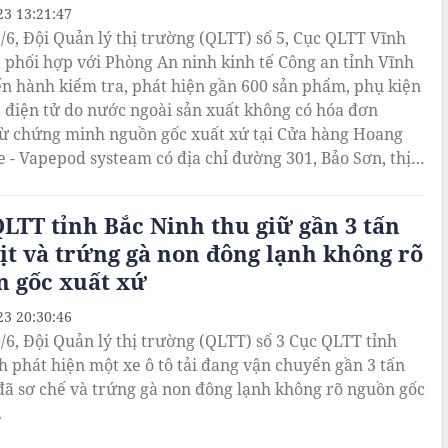
23 13:21:47
/6, Đội Quản lý thị trường (QLTT) số 5, Cục QLTT Vĩnh
 phối hợp với Phòng An ninh kinh tế Công an tỉnh Vĩnh
ến hành kiểm tra, phát hiện gần 600 sản phẩm, phụ kiện
á điện tử do nước ngoài sản xuất không có hóa đơn
ừ chứng minh nguồn gốc xuất xứ tại Cửa hàng Hoang
e - Vapepod systeam có địa chỉ đường 301, Bảo Sơn, thị
 Hiến, huyện Bình Xuyên, tỉnh Vĩnh Phúc.
LTT tỉnh Bắc Ninh thu giữ gần 3 tấn
vịt và trứng gà non đông lạnh không rõ
n gốc xuất xứ
23 20:30:46
/6, Đội Quản lý thị trường (QLTT) số 3 Cục QLTT tỉnh
h phát hiện một xe ô tô tải đang vận chuyển gần 3 tấn
t đã sơ chế và trứng gà non đông lạnh không rõ nguồn gốc
.