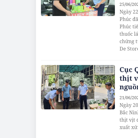
25/06/20
Ngày 22
Phúc đã
Phúc ti
thuốc l
chứng t
De Stor
trấn Bá
Cục Q
thịt 
nguồ
21/06/20
Ngày 20
Bắc Nin
thịt vị
xuất xứ