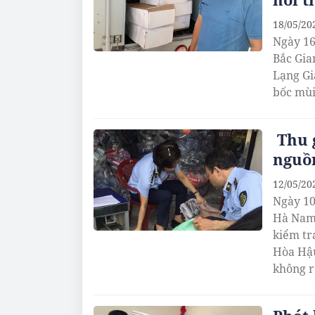
18/05/20
Ngày 16
Bắc Gia
Lạng Gi
bốc mùi
Thu g
nguồ
12/05/20
Ngày 10
Hà Nam 
kiểm tr
Hòa Hậu
không r