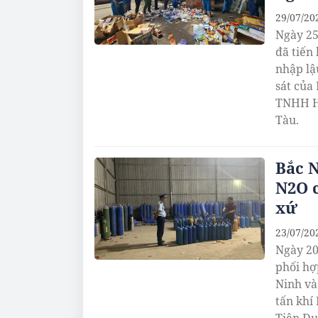
29/07/20
Ngày 25
đã tiến
nhập lậ
sát của
TNHH Hà
Tàu.
Bắc N
N2O c
xứ
23/07/20
Ngày 20
phối hợ
Ninh và
tấn khí