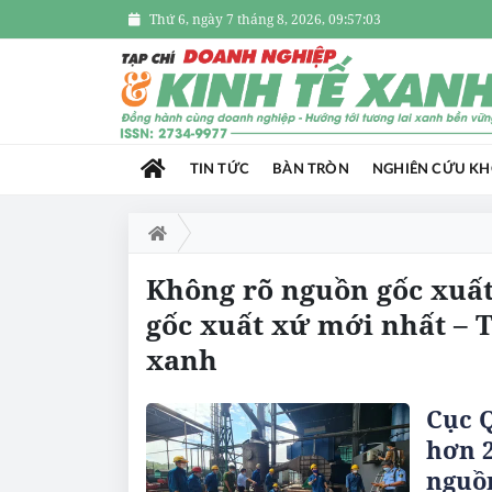
Thứ 6, ngày 7 tháng 8, 2026, 09:57:04
TIN TỨC
BÀN TRÒN
NGHIÊN CỨU K
Không rõ nguồn gốc xuất
gốc xuất xứ mới nhất – 
xanh
Cục Q
hơn 2
nguồ