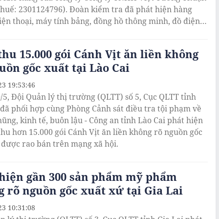
thuế: 2301124796). Đoàn kiểm tra đã phát hiện hàng
iện thoại, máy tính bảng, đồng hồ thông minh, đồ điện
g, mỹ phẩm, quần áo không rõ nguồn gốc xuất xứ, có
u nhập lậu.
thu 15.000 gói Cánh Vịt ăn liền không
uồn gốc xuất tại Lào Cai
23 19:53:46
/5, Đội Quản lý thị trường (QLTT) số 5, Cục QLTT tỉnh
 đã phối hợp cùng Phòng Cảnh sát điều tra tội phạm về
ũng, kinh tế, buôn lậu - Công an tỉnh Lào Cai phát hiện
 thu hơn 15.000 gói Cánh Vịt ăn liền không rõ nguồn gốc
 được rao bán trên mạng xã hội.
 hiện gần 300 sản phẩm mỹ phẩm
 rõ nguồn gốc xuất xứ tại Gia Lai
23 10:31:08