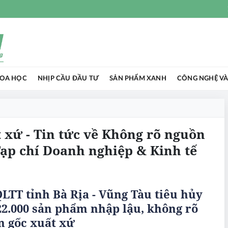
HOA HỌC
NHỊP CẦU ĐẦU TƯ
SẢN PHẨM XANH
CÔNG NGHỆ VÀ
 xứ - Tin tức về Không rõ nguồn
Tạp chí Doanh nghiệp & Kinh tế
LTT tỉnh Bà Rịa - Vũng Tàu tiêu hủy
2.000 sản phẩm nhập lậu, không rõ
n gốc xuất xứ