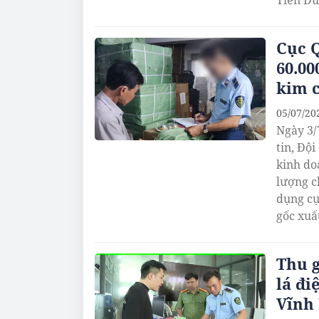
Tiên Du
Cục Q
60.00
kim c
05/07/20
Ngày 3/
tin, Đội
kinh do
lượng c
dụng cụ
gốc xuấ
KTOMER,
tỷ đồng
Thu g
lá đi
Vĩnh