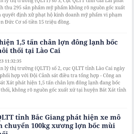
n lý thị trường (QLTT) số 3, Cục QLTT tỉnh Gia Lai phát
ịch thu 295 sản phẩm mỹ phẩm không rõ nguồn gốc xuất
a quyết định xử phạt hộ kinh doanh mỹ phẩm vi phạm
ện Đức Cơ số tiền 15 triệu đồng.
hiện 1,5 tấn chân lợn đông lạnh bốc
ôi thối tại Lào Cai
23 11:32:35
n lý thị trường (QLTT) số 2, cục QLTT tỉnh Lào Cai ngày
 phối hợp với Đội Cảnh sát điều tra tổng hợp - Công an
át Xát phát hiện 1,5 tấn chân lợn đông lạnh đang bốc
 thối, không rõ nguồn gốc xuất xứ tại huyện Bát Xát tỉnh
LTT tỉnh Bắc Giang phát hiện xe mô
ận chuyển 100kg xương lợn bốc mùi
hối