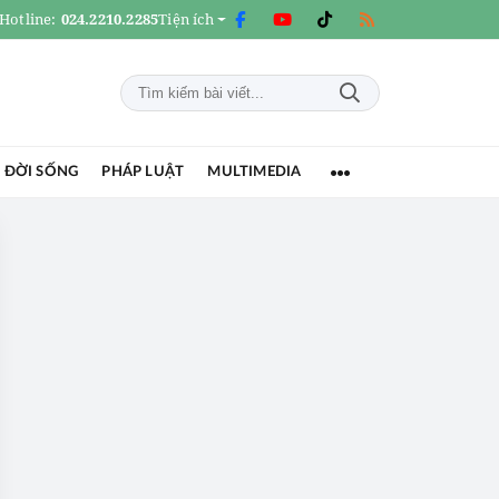
Hotline:
024.2210.2285
Tiện ích
 ĐỜI SỐNG
PHÁP LUẬT
MULTIMEDIA