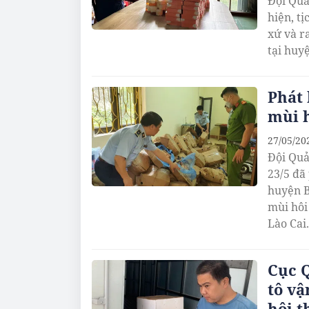
Đội Quả
hiện, t
xứ và r
tại huy
Phát 
mùi h
27/05/20
Đội Quả
23/5 đã
huyện B
mùi hôi
Lào Cai.
Cục Q
tô v
hôi t