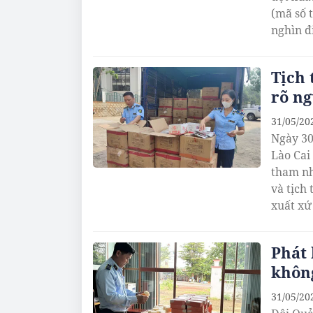
(mã số 
nghìn đ
gia dụn
dấu hiệ
Tịch 
rõ ng
31/05/20
Ngày 30
Lào Cai
tham nh
và tịch
xuất xứ
Phát
không
31/05/20