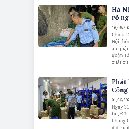
Hà Nộ
rõ ng
16/06/20
Chiều 1
Nội thôn
an quận
quận Tâ
xuất xứ
Phát 
Công
01/06/20
Ngày 31
tin, Độ
Phòng C
đột xuấ