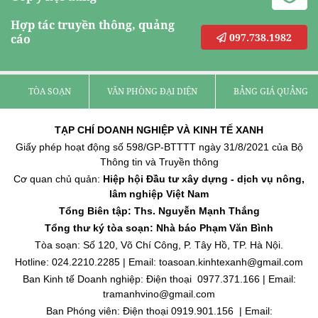
Hợp tác truyền thông, quảng
097.738.1982
cáo
TÒA SOẠN
VĂN PHÒNG ĐẠI DIỆN
BẢNG GIÁ QUẢNG C
TẠP CHÍ DOANH NGHIỆP VÀ KINH TẾ XANH
Giấy phép hoạt động số 598/GP-BTTTT ngày 31/8/2021 của Bộ
Thông tin và Truyền thông
Cơ quan chủ quản:
Hiệp hội Đầu tư xây dựng - dịch vụ nông,
lâm nghiệp Việt Nam
Tổng Biên tập: Ths. Nguyễn Mạnh Thắng
Tổng thư ký tòa soạn: Nhà báo Phạm Văn Bình
Tòa soạn: Số 120, Võ Chí Công, P. Tây Hồ, TP. Hà Nội.
Hotline: 024.2210.2285 | Email: toasoan.kinhtexanh@gmail.com
Ban Kinh tế Doanh nghiệp: Điện thoại 0977.371.166 | Email:
tramanhvino@gmail.com
Ban Phóng viên: Điện thoại 0919.901.156 | Email: