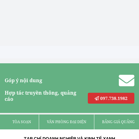
Góp ý nội dung
Hợp tác truyền thông, quảng
097.738.1982
cáo
TÒA SOẠN
VĂN PHÒNG ĐẠI DIỆN
BẢNG GIÁ QUẢNG C
TẠP CHÍ DOANH NGHIỆP VÀ KINH TẾ XANH