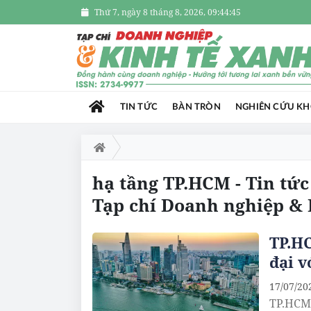
Thứ 7, ngày 8 tháng 8, 2026, 09:44:45
TIN TỨC
BÀN TRÒN
NGHIÊN CỨU K
hạ tầng TP.HCM - Tin tứ
Tạp chí Doanh nghiệp & 
TP.HC
đại v
17/07/20
TP.HCM 