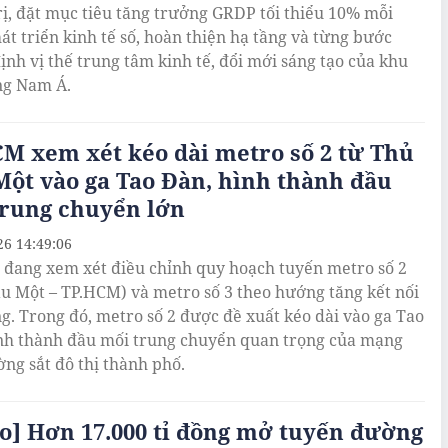
rị, đặt mục tiêu tăng trưởng GRDP tối thiểu 10% mỗi
át triển kinh tế số, hoàn thiện hạ tầng và từng bước
ịnh vị thế trung tâm kinh tế, đổi mới sáng tạo của khu
ng Nam Á.
M xem xét kéo dài metro số 2 từ Thủ
ột vào ga Tao Đàn, hình thành đầu
trung chuyển lớn
26 14:49:06
đang xem xét điều chỉnh quy hoạch tuyến metro số 2
u Một – TP.HCM) và metro số 3 theo hướng tăng kết nối
ng. Trong đó, metro số 2 được đề xuất kéo dài vào ga Tao
nh thành đầu mối trung chuyển quan trọng của mạng
ờng sắt đô thị thành phố.
o] Hơn 17.000 tỉ đồng mở tuyến đường