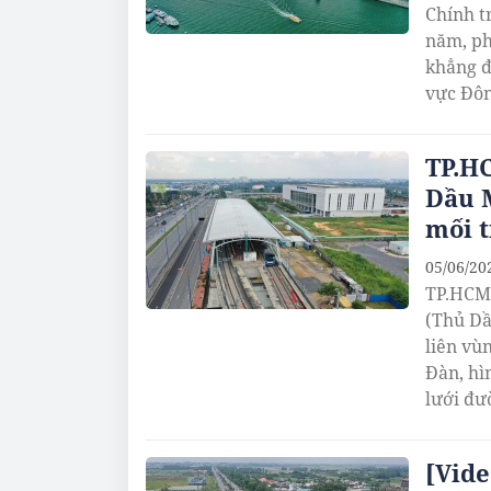
Chính t
năm, ph
khẳng đ
vực Đô
TP.HC
Dầu M
mối 
05/06/20
TP.HCM 
(Thủ Dầ
liên vù
Đàn, hì
lưới đư
[Vide