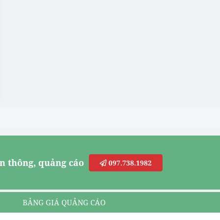
n thông, quảng cáo
097.738.1982
BẢNG GIÁ QUẢNG CÁO