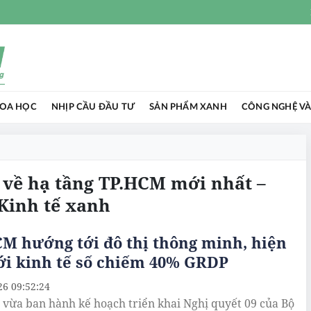
HOA HỌC
NHỊP CẦU ĐẦU TƯ
SẢN PHẨM XANH
CÔNG NGHỆ VÀ
c về hạ tầng TP.HCM mới nhất –
Kinh tế xanh
M hướng tới đô thị thông minh, hiện
ới kinh tế số chiếm 40% GRDP
26 09:52:24
vừa ban hành kế hoạch triển khai Nghị quyết 09 của Bộ