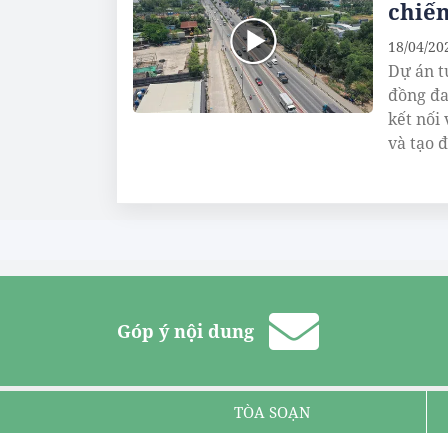
chiến
18/04/20
Dự án t
đồng đa
kết nối
và tạo đ
Góp ý nội dung
TÒA SOẠN