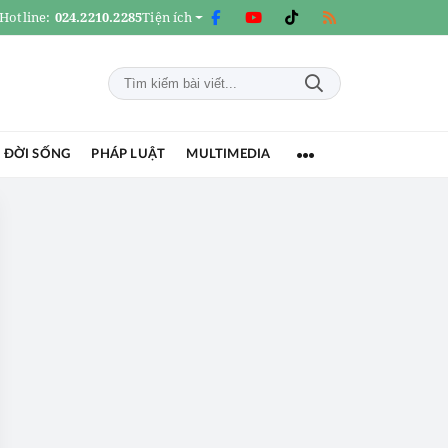
Hotline:
024.2210.2285
Tiện ích
 ĐỜI SỐNG
PHÁP LUẬT
MULTIMEDIA