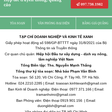
097.738.1982
cáo
TÒA SOẠN
VĂN PHÒNG ĐẠI DIỆN
BẢNG GIÁ QUẢNG C
TẠP CHÍ DOANH NGHIỆP VÀ KINH TẾ XANH
Giấy phép hoạt động số 598/GP-BTTTT ngày 31/8/2021 của Bộ
Thông tin và Truyền thông
Cơ quan chủ quản:
Hiệp hội Đầu tư xây dựng - dịch vụ nông,
lâm nghiệp Việt Nam
Tổng Biên tập: Ths. Nguyễn Mạnh Thắng
Tổng thư ký tòa soạn: Nhà báo Phạm Văn Bình
Tòa soạn: Số 120, Võ Chí Công, P. Tây Hồ, TP. Hà Nội.
Hotline: 024.2210.2285 | Email: toasoan.kinhtexanh@gmail.com
Ban Kinh tế Doanh nghiệp: Điện thoại 0977.371.166 | Email:
tramanhvino@gmail.com
Ban Phóng viên: Điện thoại 0919.901.156 | Email:
duongldxh@gmail.com
Văn phòng đại diện tại TP. Hồ Chí Minh