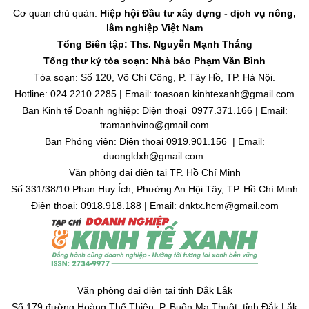
Cơ quan chủ quản:
Hiệp hội Đầu tư xây dựng - dịch vụ nông,
lâm nghiệp Việt Nam
Tổng Biên tập: Ths. Nguyễn Mạnh Thắng
Tổng thư ký tòa soạn: Nhà báo Phạm Văn Bình
Tòa soạn: Số 120, Võ Chí Công, P. Tây Hồ, TP. Hà Nội.
Hotline: 024.2210.2285 | Email: toasoan.kinhtexanh@gmail.com
Ban Kinh tế Doanh nghiệp: Điện thoại 0977.371.166 | Email:
tramanhvino@gmail.com
Ban Phóng viên: Điện thoại 0919.901.156 | Email:
duongldxh@gmail.com
Văn phòng đại diện tại TP. Hồ Chí Minh
Số 331/38/10 Phan Huy Ích, Phường An Hội Tây, TP. Hồ Chí Minh
Điện thoại: 0918.918.188 | Email: dnktx.hcm@gmail.com
Văn phòng đại diện tại tỉnh Đắk Lắk
Số 179 đường Hoàng Thế Thiện, P. Buôn Ma Thuột, tỉnh Đắk Lắk