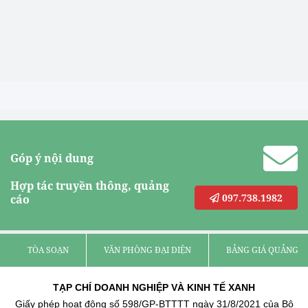
Góp ý nội dung
Hợp tác truyền thông, quảng
097.738.1982
cáo
TÒA SOẠN
VĂN PHÒNG ĐẠI DIỆN
BẢNG GIÁ QUẢNG C
TẠP CHÍ DOANH NGHIỆP VÀ KINH TẾ XANH
Giấy phép hoạt động số 598/GP-BTTTT ngày 31/8/2021 của Bộ