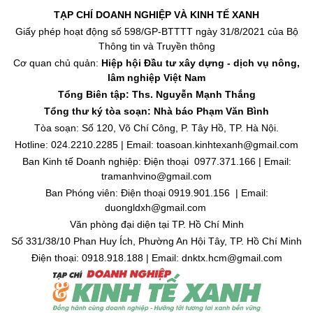
TẠP CHÍ DOANH NGHIỆP VÀ KINH TẾ XANH
Giấy phép hoạt động số 598/GP-BTTTT ngày 31/8/2021 của Bộ
Thông tin và Truyền thông
Cơ quan chủ quản:
Hiệp hội Đầu tư xây dựng - dịch vụ nông,
lâm nghiệp Việt Nam
Tổng Biên tập: Ths. Nguyễn Mạnh Thắng
Tổng thư ký tòa soạn: Nhà báo Phạm Văn Bình
Tòa soạn: Số 120, Võ Chí Công, P. Tây Hồ, TP. Hà Nội.
Hotline: 024.2210.2285 | Email: toasoan.kinhtexanh@gmail.com
Ban Kinh tế Doanh nghiệp: Điện thoại 0977.371.166 | Email:
tramanhvino@gmail.com
Ban Phóng viên: Điện thoại 0919.901.156 | Email:
duongldxh@gmail.com
Văn phòng đại diện tại TP. Hồ Chí Minh
Số 331/38/10 Phan Huy Ích, Phường An Hội Tây, TP. Hồ Chí Minh
Điện thoại: 0918.918.188 | Email: dnktx.hcm@gmail.com