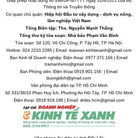
Giấy phép hoạt động số 598/GP-BTTTT ngày 31/8/2021 của Bộ
Thông tin và Truyền thông
Cơ quan chủ quản:
Hiệp hội Đầu tư xây dựng - dịch vụ nông,
lâm nghiệp Việt Nam
Tổng Biên tập: Ths. Nguyễn Mạnh Thắng
Tổng thư ký tòa soạn: Nhà báo Phạm Văn Bình
Tòa soạn: Số 120, Võ Chí Công, P. Tây Hồ, TP. Hà Nội.
Hotline: 024.2210.2285 | Email: toasoan.kinhtexanh@gmail.com
Ban Kinh tế Doanh nghiệp: Điện thoại 0977.371.166 | Email:
tramanhvino@gmail.com
Ban Phóng viên: Điện thoại 0919.901.156 | Email:
duongldxh@gmail.com
Văn phòng đại diện tại TP. Hồ Chí Minh
Số 331/38/10 Phan Huy Ích, Phường An Hội Tây, TP. Hồ Chí Minh
Điện thoại: 0918.918.188 | Email: dnktx.hcm@gmail.com
Văn phòng đại diện tại tỉnh Đắk Lắk