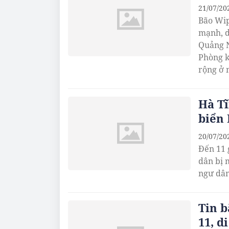
21/07/20
Bão Wip
mạnh, dự
Quảng N
Phòng k
rộng ở 
Hà Tĩ
biển 
20/07/20
Đến 11 
dân bị 
ngư dân
Tin b
11, d