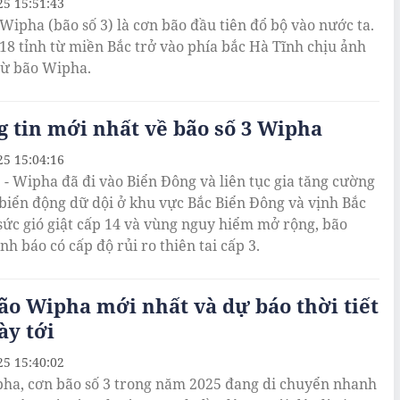
25 15:51:43
Wipha (bão số 3) là cơn bão đầu tiên đổ bộ vào nước ta.
18 tỉnh từ miền Bắc trở vào phía bắc Hà Tĩnh chịu ảnh
ừ bão Wipha.
 tin mới nhất về bão số 3 Wipha
25 15:04:16
3 - Wipha đã đi vào Biển Đông và liên tục gia tăng cường
 biển động dữ dội ở khu vực Bắc Biển Đông và vịnh Bắc
 sức gió giật cấp 14 và vùng nguy hiểm mở rộng, bão
h báo có cấp độ rủi ro thiên tai cấp 3.
ão Wipha mới nhất và dự báo thời tiết
ày tới
25 15:40:02
ha, cơn bão số 3 trong năm 2025 đang di chuyển nhanh