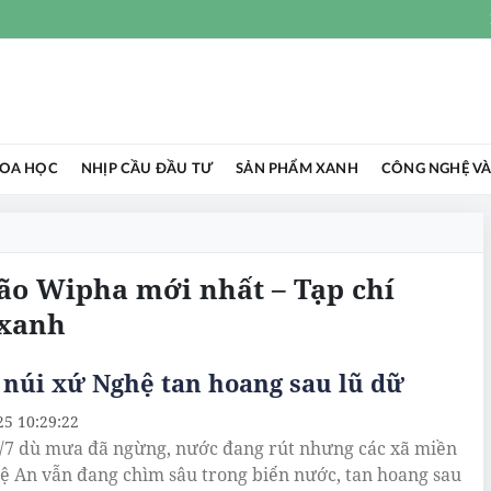
HOA HỌC
NHỊP CẦU ĐẦU TƯ
SẢN PHẨM XANH
CÔNG NGHỆ VÀ
Bão Wipha mới nhất – Tạp chí
 xanh
núi xứ Nghệ tan hoang sau lũ dữ
25 10:29:22
/7 dù mưa đã ngừng, nước đang rút nhưng các xã miền
ệ An vẫn đang chìm sâu trong biển nước, tan hoang sau