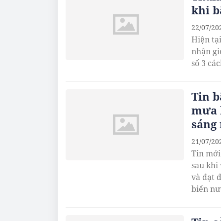
khi b
22/07/20
Hiện tạ
nhận gi
số 3 cá
Tin b
mưa 
sáng
21/07/20
Tin mới
sau khi
và đạt 
biển nư