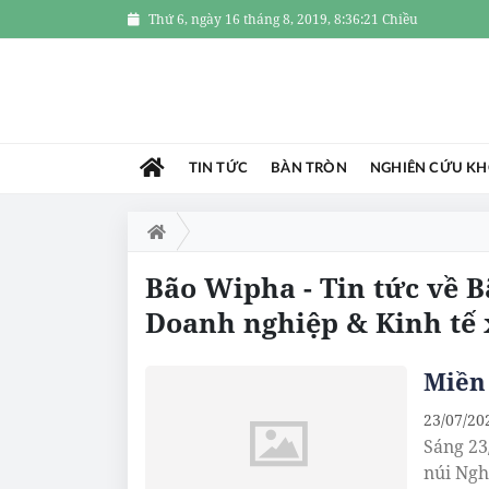
Thứ 6, ngày 7 tháng 8, 2026, 07:22:17
TIN TỨC
BÀN TRÒN
NGHIÊN CỨU K
Bão Wipha - Tin tức về 
Doanh nghiệp & Kinh tế
Miền 
23/07/20
Sáng 23
núi Ngh