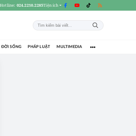
Hotline:
024.2210.2285
Tiện ích
 ĐỜI SỐNG
PHÁP LUẬT
MULTIMEDIA