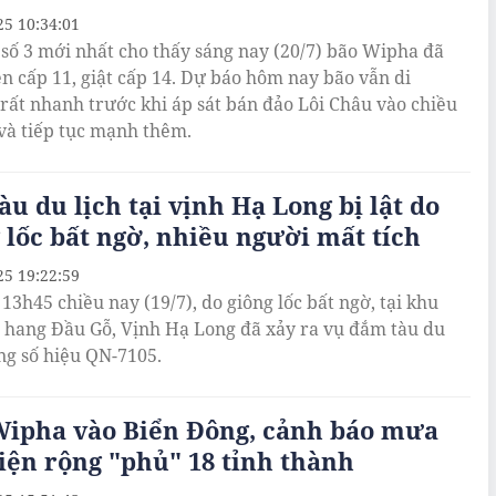
25 10:34:01
 số 3 mới nhất cho thấy sáng nay (20/7) bão Wipha đã
n cấp 11, giật cấp 14. Dự báo hôm nay bão vẫn di
rất nhanh trước khi áp sát bán đảo Lôi Châu vào chiều
 và tiếp tục mạnh thêm.
àu du lịch tại vịnh Hạ Long bị lật do
 lốc bất ngờ, nhiều người mất tích
25 19:22:59
13h45 chiều nay (19/7), do giông lốc bất ngờ, tại khu
 hang Đầu Gỗ, Vịnh Hạ Long đã xảy ra vụ đắm tàu du
ng số hiệu QN-7105.
Wipha vào Biển Đông, cảnh báo mưa
iện rộng "phủ" 18 tỉnh thành