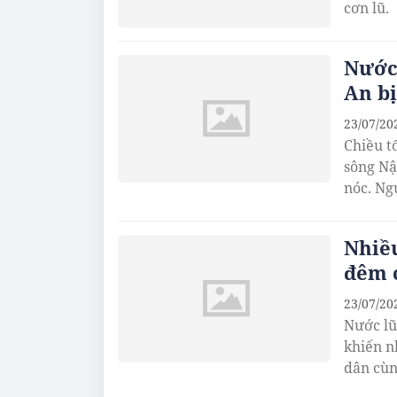
cơn lũ.
Nước 
An bị
23/07/20
Chiều t
sông Nậ
nóc. Ng
Nhiề
đêm 
23/07/20
Nước lũ
khiến n
dân cùn