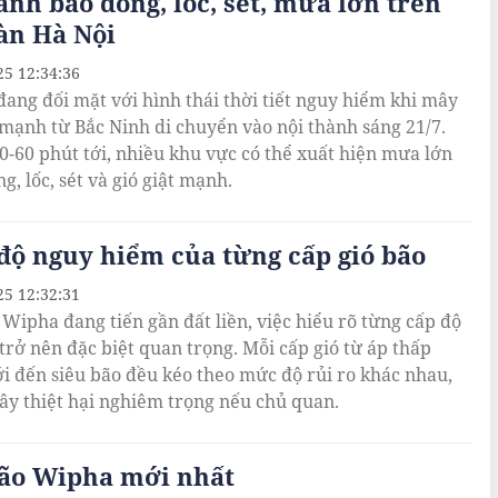
ảnh báo dông, lốc, sét, mưa lớn trên
àn Hà Nội
25 12:34:36
đang đối mặt với hình thái thời tiết nguy hiểm khi mây
 mạnh từ Bắc Ninh di chuyển vào nội thành sáng 21/7.
0-60 phút tới, nhiều khu vực có thể xuất hiện mưa lớn
, lốc, sét và gió giật mạnh.
ộ nguy hiểm của từng cấp gió bão
25 12:32:31
 Wipha đang tiến gần đất liền, việc hiểu rõ từng cấp độ
 trở nên đặc biệt quan trọng. Mỗi cấp gió từ áp thấp
ới đến siêu bão đều kéo theo mức độ rủi ro khác nhau,
gây thiệt hại nghiêm trọng nếu chủ quan.
bão Wipha mới nhất