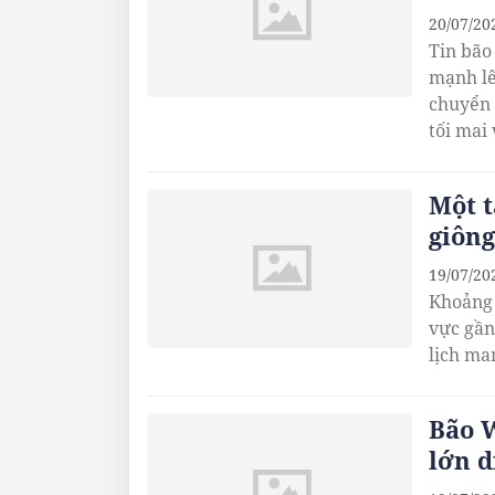
20/07/20
Tin bão
mạnh lê
chuyển 
tối mai
Một t
giông
19/07/20
Khoảng 
vực gần
lịch ma
Bão 
lớn d