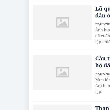
Lũ qu
dân 
22/07/20
Ảnh hưở
đã cuốn 
lập nhi
Cầu t
hộ dâ
22/07/20
Mưa lớn
An) bị 
lập.
Than