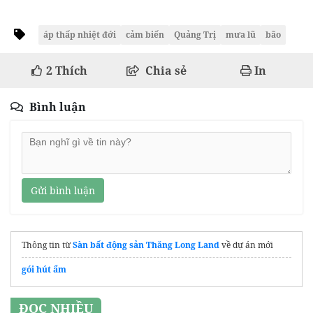
áp thấp nhiệt đới
cảm biến
Quảng Trị
mưa lũ
bão
2
Thích
Chia sẻ
In
Bình luận
Gửi bình luận
Thông tin từ
Sàn bất động sản Thăng Long Land
về dự án mới
gói hút ẩm
ĐỌC NHIỀU