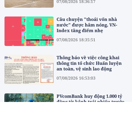
07/08/2026 18:36:17
Câu chuyện "thoái vốn nhà
nước" được hâm nóng, VN-
Index tăng điểm nhẹ
07/08/2026 18:35:51
Thông báo về việc công khai
thông tin tổ chức Huấn luyện
an toàn, vệ sinh lao động
07/08/2026 16:53:03
PVcomBank huy động 1.000 tỷ
đồng từ kênh trái phiếu trước
thềm đưa cổ phiếu lên UPCoM
07/08/2026 16:14:58